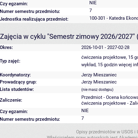
NIE
Czy egzamin:
7
Numer semestru przedmiotu:
100-301 - Katedra Ekon
Jednostka realizująca przedmiot:
Zajęcia w cyklu "Semestr zimowy 2026/2027"
Okres:
2026-10-01 - 2027-02-28
ćwiczenia projektowe, 15 
Typ zajęć:
wykład, 15 godzin
więcej in
Koordynatorzy:
Jerzy Mieszaniec
Prowadzący grup:
Jerzy Mieszaniec
Lista studentów:
(nie masz dostępu)
Przedmiot - Ocena końcowa
Zaliczenie:
ćwiczenia projektowe - Zal
NIE
Czy egzamin:
7
Numer semestru przedmiotu:
Opisy przedmiotów w USOS i
Właścicielem praw autorskich jest Akademia