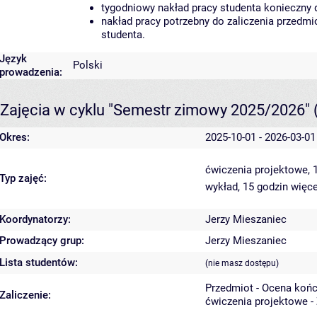
tygodniowy nakład pracy studenta konieczny 
nakład pracy potrzebny do zaliczenia przedm
studenta.
Język
Polski
prowadzenia:
Zajęcia w cyklu "Semestr zimowy 2025/2026"
Okres:
2025-10-01 - 2026-03-01
ćwiczenia projektowe, 
Typ zajęć:
wykład, 15 godzin
więce
Koordynatorzy:
Jerzy Mieszaniec
Prowadzący grup:
Jerzy Mieszaniec
Lista studentów:
(nie masz dostępu)
Przedmiot - Ocena koń
Zaliczenie:
ćwiczenia projektowe -