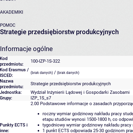
AKADEMIKI
POMOC
Strategie przedsiębiorstw produkcyjnych
Informacje ogólne
Kod
100-IZP-1S-322
przedmiotu:
Kod Erasmus /
/
(brak danych)
(brak danych)
ISCED:
Nazwa
Strategie przedsiębiorstw produkcyjnych
przedmiotu:
Jednostka:
Wydział Inżynierii Lądowej i Gospodarki Zasobami
Grupy:
IZP_1S_s7
2.00
Podstawowe informacje o zasadach przyporz
roczny wymiar godzinowy nakładu pracy stude
etapu studiów wynosi 1500-1800 h, co odpow
Punkty ECTS i
tygodniowy wymiar godzinowy nakładu pracy 
inne:
1 punkt ECTS odpowiada 25-30 godzinom pracy