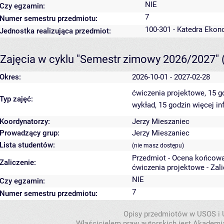
NIE
Czy egzamin:
7
Numer semestru przedmiotu:
100-301 - Katedra Ekon
Jednostka realizująca przedmiot:
Zajęcia w cyklu "Semestr zimowy 2026/2027"
Okres:
2026-10-01 - 2027-02-28
ćwiczenia projektowe, 15 
Typ zajęć:
wykład, 15 godzin
więcej in
Koordynatorzy:
Jerzy Mieszaniec
Prowadzący grup:
Jerzy Mieszaniec
Lista studentów:
(nie masz dostępu)
Przedmiot - Ocena końcowa
Zaliczenie:
ćwiczenia projektowe - Zal
NIE
Czy egzamin:
7
Numer semestru przedmiotu:
Opisy przedmiotów w USOS i
Właścicielem praw autorskich jest Akademia