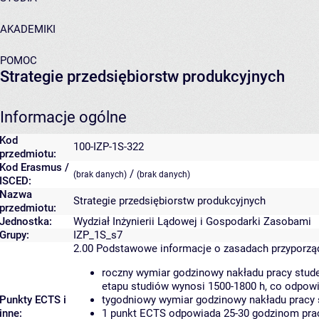
AKADEMIKI
POMOC
Strategie przedsiębiorstw produkcyjnych
Informacje ogólne
Kod
100-IZP-1S-322
przedmiotu:
Kod Erasmus /
/
(brak danych)
(brak danych)
ISCED:
Nazwa
Strategie przedsiębiorstw produkcyjnych
przedmiotu:
Jednostka:
Wydział Inżynierii Lądowej i Gospodarki Zasobami
Grupy:
IZP_1S_s7
2.00
Podstawowe informacje o zasadach przyporz
roczny wymiar godzinowy nakładu pracy stude
etapu studiów wynosi 1500-1800 h, co odpow
Punkty ECTS i
tygodniowy wymiar godzinowy nakładu pracy 
inne:
1 punkt ECTS odpowiada 25-30 godzinom pracy