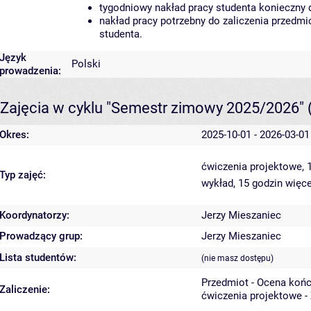
tygodniowy nakład pracy studenta konieczny 
nakład pracy potrzebny do zaliczenia przedm
studenta.
Język
Polski
prowadzenia:
Zajęcia w cyklu "Semestr zimowy 2025/2026"
Okres:
2025-10-01 - 2026-03-01
ćwiczenia projektowe, 
Typ zajęć:
wykład, 15 godzin
więce
Koordynatorzy:
Jerzy Mieszaniec
Prowadzący grup:
Jerzy Mieszaniec
Lista studentów:
(nie masz dostępu)
Przedmiot - Ocena koń
Zaliczenie:
ćwiczenia projektowe -