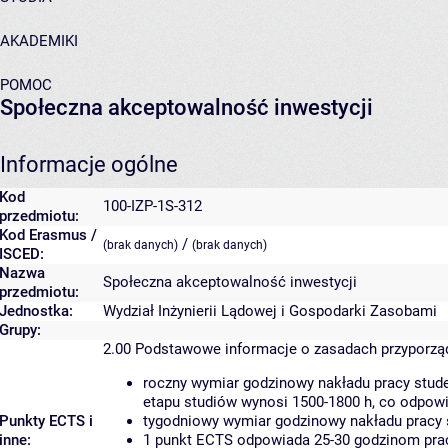
AKADEMIKI
POMOC
Społeczna akceptowalność inwestycji
Informacje ogólne
Kod
100-IZP-1S-312
przedmiotu:
Kod Erasmus /
/
(brak danych)
(brak danych)
ISCED:
Nazwa
Społeczna akceptowalność inwestycji
przedmiotu:
Jednostka:
Wydział Inżynierii Lądowej i Gospodarki Zasobami
Grupy:
2.00
Podstawowe informacje o zasadach przyporz
roczny wymiar godzinowy nakładu pracy stude
etapu studiów wynosi 1500-1800 h, co odpow
Punkty ECTS i
tygodniowy wymiar godzinowy nakładu pracy 
inne:
1 punkt ECTS odpowiada 25-30 godzinom pracy