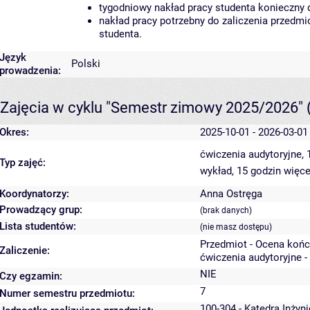
tygodniowy nakład pracy studenta konieczny 
nakład pracy potrzebny do zaliczenia przedm
studenta.
Język
Polski
prowadzenia:
Zajęcia w cyklu "Semestr zimowy 2025/2026"
Okres:
2025-10-01 - 2026-03-01
ćwiczenia audytoryjne,
Typ zajęć:
wykład, 15 godzin
więce
Koordynatorzy:
Anna Ostręga
Prowadzący grup:
(brak danych)
Lista studentów:
(nie masz dostępu)
Przedmiot - Ocena koń
Zaliczenie:
ćwiczenia audytoryjne -
NIE
Czy egzamin:
7
Numer semestru przedmiotu:
100-304 - Katedra Inżyn