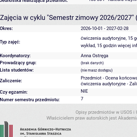
Jednostka realizująca przedmiot:
Zajęcia w cyklu "Semestr zimowy 2026/2027"
Okres:
2026-10-01 - 2027-02-28
ćwiczenia audytoryjne, 15 
Typ zajęć:
wykład, 15 godzin
więcej in
Koordynatorzy:
Anna Ostręga
Prowadzący grup:
(brak danych)
Lista studentów:
(nie masz dostępu)
Przedmiot - Ocena końcowa
Zaliczenie:
ćwiczenia audytoryjne - Zal
NIE
Czy egzamin:
7
Numer semestru przedmiotu:
Opisy przedmiotów w USOS i
Właścicielem praw autorskich jest Akademia