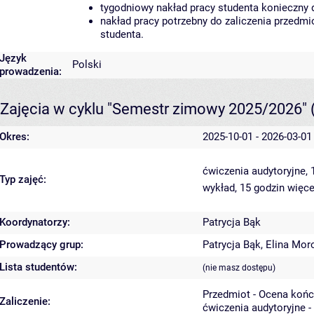
tygodniowy nakład pracy studenta konieczny 
nakład pracy potrzebny do zaliczenia przedm
studenta.
Język
Polski
prowadzenia:
Zajęcia w cyklu "Semestr zimowy 2025/2026"
Okres:
2025-10-01 - 2026-03-01
ćwiczenia audytoryjne,
Typ zajęć:
wykład, 15 godzin
więce
Koordynatorzy:
Patrycja Bąk
Prowadzący grup:
Patrycja Bąk
,
Elina Mor
Lista studentów:
(nie masz dostępu)
Przedmiot - Ocena koń
Zaliczenie:
ćwiczenia audytoryjne -