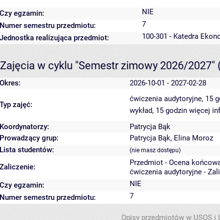
NIE
Czy egzamin:
7
Numer semestru przedmiotu:
100-301 - Katedra Ekon
Jednostka realizująca przedmiot:
Zajęcia w cyklu "Semestr zimowy 2026/2027"
Okres:
2026-10-01 - 2027-02-28
ćwiczenia audytoryjne, 15 
Typ zajęć:
wykład, 15 godzin
więcej in
Koordynatorzy:
Patrycja Bąk
Prowadzący grup:
Patrycja Bąk
,
Elina Moroz
Lista studentów:
(nie masz dostępu)
Przedmiot - Ocena końcowa
Zaliczenie:
ćwiczenia audytoryjne - Zal
NIE
Czy egzamin:
7
Numer semestru przedmiotu:
Opisy przedmiotów w USOS i