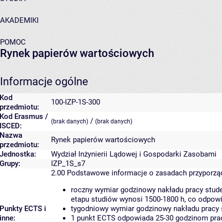
AKADEMIKI
POMOC
Rynek papierów wartościowych
Informacje ogólne
Kod
100-IZP-1S-300
przedmiotu:
Kod Erasmus /
/
(brak danych)
(brak danych)
ISCED:
Nazwa
Rynek papierów wartościowych
przedmiotu:
Jednostka:
Wydział Inżynierii Lądowej i Gospodarki Zasobami
Grupy:
IZP_1S_s7
2.00
Podstawowe informacje o zasadach przyporz
roczny wymiar godzinowy nakładu pracy stude
etapu studiów wynosi 1500-1800 h, co odpow
Punkty ECTS i
tygodniowy wymiar godzinowy nakładu pracy 
inne:
1 punkt ECTS odpowiada 25-30 godzinom pracy