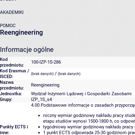
AKADEMIKI
POMOC
Reengineering
Informacje ogólne
Kod
100-IZP-1S-286
przedmiotu:
Kod Erasmus /
/
(brak danych)
(brak danych)
ISCED:
Nazwa
Reengineering
przedmiotu:
Jednostka:
Wydział Inżynierii Lądowej i Gospodarki Zasobami
Grupy:
IZP_1S_s4
4.00
Podstawowe informacje o zasadach przyporz
roczny wymiar godzinowy nakładu pracy stude
etapu studiów wynosi 1500-1800 h, co odpow
Punkty ECTS i
tygodniowy wymiar godzinowy nakładu pracy 
inne:
1 punkt ECTS odpowiada 25-30 godzinom pracy