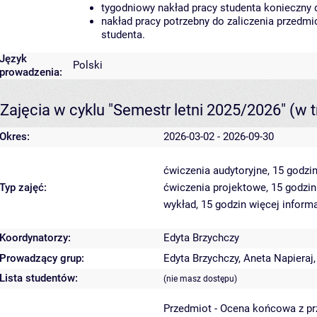
tygodniowy nakład pracy studenta konieczny 
nakład pracy potrzebny do zaliczenia przedm
studenta.
Język
Polski
prowadzenia:
Zajęcia w cyklu "Semestr letni 2025/2026"
(w t
Okres:
2026-03-02 - 2026-09-30
ćwiczenia audytoryjne, 15 godzi
Typ zajęć:
ćwiczenia projektowe, 15 godzi
wykład, 15 godzin
więcej informa
Koordynatorzy:
Edyta Brzychczy
Prowadzący grup:
Edyta Brzychczy
,
Aneta Napieraj
Lista studentów:
(nie masz dostępu)
Przedmiot - Ocena końcowa z p