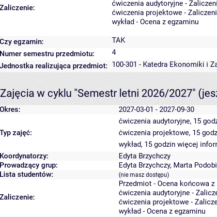
ćwiczenia audytoryjne - Zalicze
Zaliczenie:
ćwiczenia projektowe - Zaliczen
wykład - Ocena z egzaminu
TAK
Czy egzamin:
4
Numer semestru przedmiotu:
100-301 - Katedra Ekonomiki i Z
Jednostka realizująca przedmiot:
Zajęcia w cyklu "Semestr letni 2026/2027"
(je
Okres:
2027-03-01 - 2027-09-30
ćwiczenia audytoryjne, 15 god
Typ zajęć:
ćwiczenia projektowe, 15 god
wykład, 15 godzin
więcej infor
Koordynatorzy:
Edyta Brzychczy
Prowadzący grup:
Edyta Brzychczy
,
Marta Podobi
Lista studentów:
(nie masz dostępu)
Przedmiot - Ocena końcowa z
ćwiczenia audytoryjne - Zalic
Zaliczenie:
ćwiczenia projektowe - Zalicz
wykład - Ocena z egzaminu