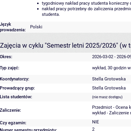
tygodniowy nakład pracy studenta konieczny 
nakład pracy potrzebny do zaliczenia przedm
studenta.
Język
Polski
prowadzenia:
Zajęcia w cyklu "Semestr letni 2025/2026"
(w t
Okres:
2026-03-02 - 2026-0
Typ zajęć:
wykład, 30 godzin
w
Koordynatorzy:
Stella Grotowska
Prowadzący grup:
Stella Grotowska
Lista studentów:
(nie masz dostępu)
Przedmiot - Ocena 
Zaliczenie:
wykład - Zaliczenie
NIE
Czy egzamin:
2
Numer semestru przedmiotu: