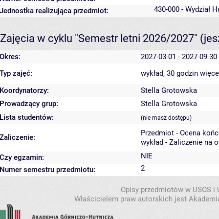
430-000 - Wydział 
Jednostka realizująca przedmiot:
Zajęcia w cyklu "Semestr letni 2026/2027"
(je
Okres:
2027-03-01 - 2027-09-30
Typ zajęć:
wykład, 30 godzin
więce
Koordynatorzy:
Stella Grotowska
Prowadzący grup:
Stella Grotowska
Lista studentów:
(nie masz dostępu)
Przedmiot - Ocena koń
Zaliczenie:
wykład - Zaliczenie na 
NIE
Czy egzamin:
2
Numer semestru przedmiotu:
Opisy przedmiotów w USOS i
Właścicielem praw autorskich jest Akademia