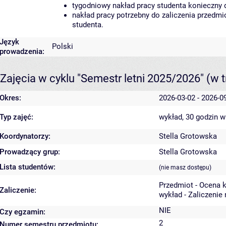
tygodniowy nakład pracy studenta konieczny 
nakład pracy potrzebny do zaliczenia przedm
studenta.
Język
Polski
prowadzenia:
Zajęcia w cyklu "Semestr letni 2025/2026"
(w t
Okres:
2026-03-02 - 2026-0
Typ zajęć:
wykład, 30 godzin
w
Koordynatorzy:
Stella Grotowska
Prowadzący grup:
Stella Grotowska
Lista studentów:
(nie masz dostępu)
Przedmiot - Ocena 
Zaliczenie:
wykład - Zaliczenie
NIE
Czy egzamin:
2
Numer semestru przedmiotu: