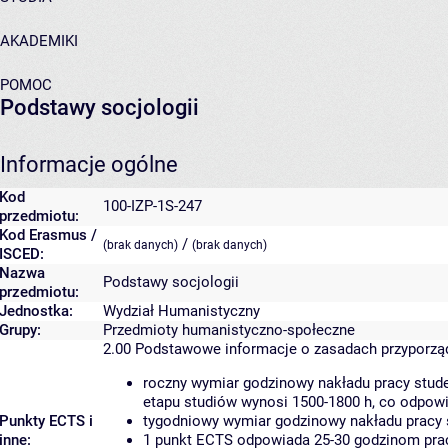
AKADEMIKI
POMOC
Podstawy socjologii
Informacje ogólne
Kod
100-IZP-1S-247
przedmiotu:
Kod Erasmus /
/
(brak danych)
(brak danych)
ISCED:
Nazwa
Podstawy socjologii
przedmiotu:
Jednostka:
Wydział Humanistyczny
Grupy:
Przedmioty humanistyczno-społeczne
2.00
Podstawowe informacje o zasadach przyporz
roczny wymiar godzinowy nakładu pracy stude
etapu studiów wynosi 1500-1800 h, co odpow
Punkty ECTS i
tygodniowy wymiar godzinowy nakładu pracy 
inne:
1 punkt ECTS odpowiada 25-30 godzinom pracy