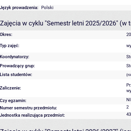
Język prowadzenia:
Polski
Zajęcia w cyklu "Semestr letni 2025/2026"
(w t
Okres:
20
Typ zajęć:
wy
Koordynatorzy:
St
Prowadzący grup:
St
Lista studentów:
(n
Pr
Zaliczenie:
wy
NI
Czy egzamin:
2
Numer semestru przedmiotu:
43
Jednostka realizująca przedmiot: