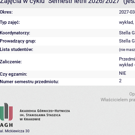
Zajęcia w cyklu "Semestr letni 2026/2027"
(je
Okres:
2027-03
Typ zajęć:
wykład,
Koordynatorzy:
Stella 
Prowadzący grup:
Stella 
Lista studentów:
(nie masz
Przedmi
Zaliczenie:
wykład 
NIE
Czy egzamin:
2
Numer semestru przedmiotu:
Op
Właścicielem pra
al. Mickiewicza 30