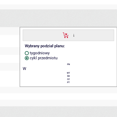
Wybrany podział planu:
tygodniowy
cykl przedmiotu
PN
W
WT
ŚR
CZ
PT