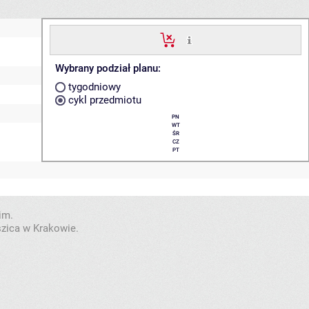
Wybrany podział planu:
tygodniowy
cykl przedmiotu
PN
WT
ŚR
CZ
PT
im.
szica w Krakowie.