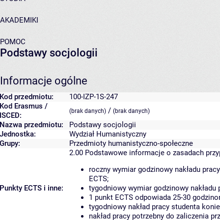
AKADEMIKI
POMOC
Podstawy socjologii
Informacje ogólne
Kod przedmiotu:
100-IZP-1S-247
Kod Erasmus /
/
(brak danych)
(brak danych)
ISCED:
Nazwa przedmiotu:
Podstawy socjologii
Jednostka:
Wydział Humanistyczny
Grupy:
Przedmioty humanistyczno-społeczne
2.00
Podstawowe informacje o zasadach prz
roczny wymiar godzinowy nakładu pracy
ECTS;
Punkty ECTS i inne:
tygodniowy wymiar godzinowy nakładu p
1 punkt ECTS odpowiada 25-30 godzinom
tygodniowy nakład pracy studenta konie
nakład pracy potrzebny do zaliczenia p