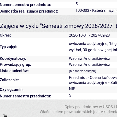
5
Numer semestru przedmiotu:
100-303 - Katedra Inżyn
Jednostka realizująca przedmiot:
Zajęcia w cyklu "Semestr zimowy 2026/2027"
Okres:
2026-10-01 - 2027-02-28
ćwiczenia audytoryjne, 15 
Typ zajęć:
wykład, 30 godzin
więcej in
Koordynatorzy:
Wacław Andrusikiewicz
Prowadzący grup:
Wacław Andrusikiewicz
Lista studentów:
(nie masz dostępu)
Przedmiot - Ocena końcowa
Zaliczenie:
ćwiczenia audytoryjne - Zal
NIE
Czy egzamin:
5
Numer semestru przedmiotu:
Opisy przedmiotów w USOS i
Właścicielem praw autorskich jest Akademia