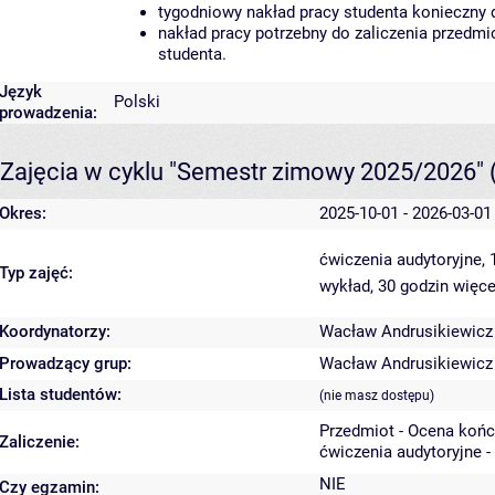
tygodniowy nakład pracy studenta konieczny 
nakład pracy potrzebny do zaliczenia przedm
studenta.
Język
Polski
prowadzenia:
Zajęcia w cyklu "Semestr zimowy 2025/2026"
Okres:
2025-10-01 - 2026-03-01
ćwiczenia audytoryjne,
Typ zajęć:
wykład, 30 godzin
więce
Koordynatorzy:
Wacław Andrusikiewicz
Prowadzący grup:
Wacław Andrusikiewicz
Lista studentów:
(nie masz dostępu)
Przedmiot - Ocena koń
Zaliczenie:
ćwiczenia audytoryjne -
NIE
Czy egzamin: