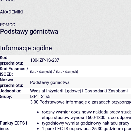
AKADEMIKI
POMOC
Podstawy górnictwa
Informacje ogólne
Kod
100-IZP-1S-237
przedmiotu:
Kod Erasmus /
/
(brak danych)
(brak danych)
ISCED:
Nazwa
Podstawy górnictwa
przedmiotu:
Jednostka:
Wydział Inżynierii Lądowej i Gospodarki Zasobami
Grupy:
IZP_1S_s5
3.00
Podstawowe informacje o zasadach przyporz
roczny wymiar godzinowy nakładu pracy stude
etapu studiów wynosi 1500-1800 h, co odpow
Punkty ECTS i
tygodniowy wymiar godzinowy nakładu pracy 
inne:
1 punkt ECTS odpowiada 25-30 godzinom pracy