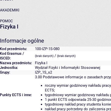
AKADEMIKI
POMOC
Fizyka I
Informacje ogólne
Kod przedmiotu:
100-IZP-1S-080
Kod Erasmus /
/
(brak danych)
(brak danych)
ISCED:
Nazwa przedmiotu:
Fizyka I
Jednostka:
Wydział Fizyki i Informatyki Stosowanej
Grupy:
IZP_1S_s2
3.00
Podstawowe informacje o zasadach prz
roczny wymiar godzinowy nakładu pracy
ECTS;
Punkty ECTS i inne:
tygodniowy wymiar godzinowy nakładu p
1 punkt ECTS odpowiada 25-30 godzinom
tygodniowy nakład pracy studenta konie
nakład pracy potrzebny do zaliczenia p