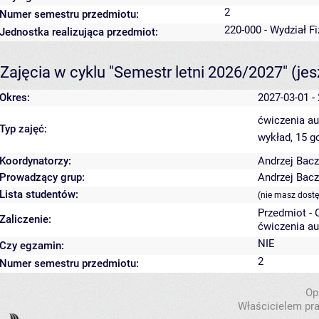
2
Numer semestru przedmiotu:
220-000 - Wydział F
Jednostka realizująca przedmiot:
Zajęcia w cyklu "Semestr letni 2026/2027"
(je
Okres:
2027-03-01 -
ćwiczenia au
Typ zajęć:
wykład, 15 g
Koordynatorzy:
Andrzej Bac
Prowadzący grup:
Andrzej Bac
Lista studentów:
(nie masz dost
Przedmiot -
Zaliczenie:
ćwiczenia au
NIE
Czy egzamin:
2
Numer semestru przedmiotu:
Op
Właścicielem pra