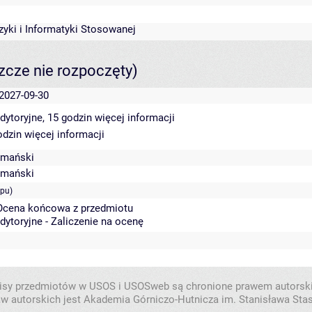
izyki i Informatyki Stosowanej
szcze nie rozpoczęty)
 2027-09-30
dytoryjne, 15 godzin
więcej informacji
odzin
więcej informacji
zmański
zmański
ępu)
 Ocena końcowa z przedmiotu
dytoryjne - Zaliczenie na ocenę
isy przedmiotów w USOS i USOSweb są chronione prawem autorsk
w autorskich jest Akademia Górniczo-Hutnicza im. Stanisława Sta