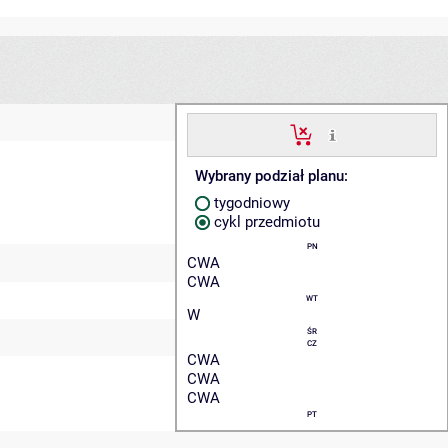
Wybrany podział planu:
tygodniowy
cykl przedmiotu
PN
CWA
CWA
WT
W
ŚR
CZ
CWA
CWA
CWA
PT