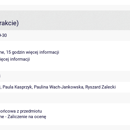
rakcie)
9-30
ne, 15 godzin
więcej informacji
ięcej informacji
i
i
,
Paula Kasprzyk
,
Paulina Wach-Jankowska
,
Ryszard Zalecki
końcowa z przedmiotu
ne - Zaliczenie na ocenę