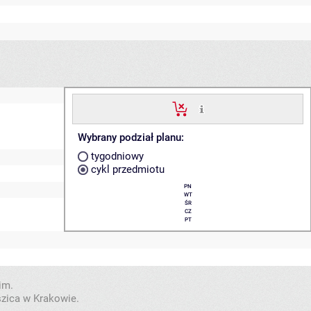
Wybrany podział planu:
tygodniowy
cykl przedmiotu
PN
WT
ŚR
CZ
PT
im.
szica w Krakowie.