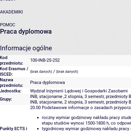
AKADEMIKI
POMOC
Praca dyplomowa
Informacje ogólne
Kod
100-INB-2S-252
przedmiotu:
Kod Erasmus /
/
(brak danych)
(brak danych)
ISCED:
Nazwa
Praca dyplomowa
przedmiotu:
Jednostka:
Wydział Inżynierii Lądowej i Gospodarki Zasobami
INB, stacjonarne ,2 stopnia, 3 semestr, przedmioty
Grupy:
INB, stacjonarne, 2 stopnia, 3 semestr, przedmioty B
20.00
Podstawowe informacje o zasadach przypor
roczny wymiar godzinowy nakładu pracy stude
etapu studiów wynosi 1500-1800 h, co odpow
Punkty ECTS i
tygodniowy wymiar godzinowy nakładu pracy 