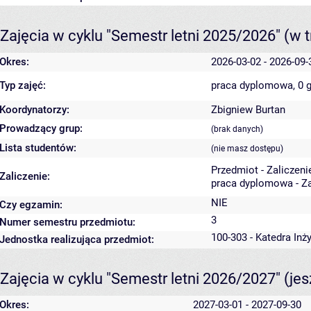
Zajęcia w cyklu "Semestr letni 2025/2026"
(w t
Okres:
2026-03-02 - 2026-09-
Typ zajęć:
praca dyplomowa, 0 
Koordynatorzy:
Zbigniew Burtan
Prowadzący grup:
(brak danych)
Lista studentów:
(nie masz dostępu)
Przedmiot - Zaliczeni
Zaliczenie:
praca dyplomowa - Za
NIE
Czy egzamin:
3
Numer semestru przedmiotu:
100-303 - Katedra Inż
Jednostka realizująca przedmiot:
Zajęcia w cyklu "Semestr letni 2026/2027"
(je
Okres:
2027-03-01 - 2027-09-30