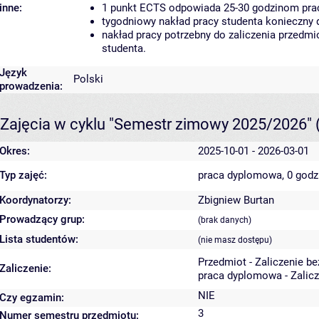
inne:
1 punkt ECTS odpowiada 25-30 godzinom pracy
tygodniowy nakład pracy studenta konieczny 
nakład pracy potrzebny do zaliczenia przedm
studenta.
Język
Polski
prowadzenia:
Zajęcia w cyklu "Semestr zimowy 2025/2026"
Okres:
2025-10-01 - 2026-03-01
Typ zajęć:
praca dyplomowa, 0 god
Koordynatorzy:
Zbigniew Burtan
Prowadzący grup:
(brak danych)
Lista studentów:
(nie masz dostępu)
Przedmiot - Zaliczenie b
Zaliczenie:
praca dyplomowa - Zalicz
NIE
Czy egzamin:
3
Numer semestru przedmiotu: