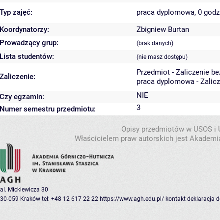
Typ zajęć:
praca dyplomowa, 0 god
Koordynatorzy:
Zbigniew Burtan
Prowadzący grup:
(brak danych)
Lista studentów:
(nie masz dostępu)
Przedmiot - Zaliczenie b
Zaliczenie:
praca dyplomowa - Zalicz
NIE
Czy egzamin:
3
Numer semestru przedmiotu:
Opisy przedmiotów w USOS i
Właścicielem praw autorskich jest Akademia
al. Mickiewicza 30
30-059 Kraków
tel: +48 12 617 22 22
https://www.agh.edu.pl/
kontakt
deklaracja 