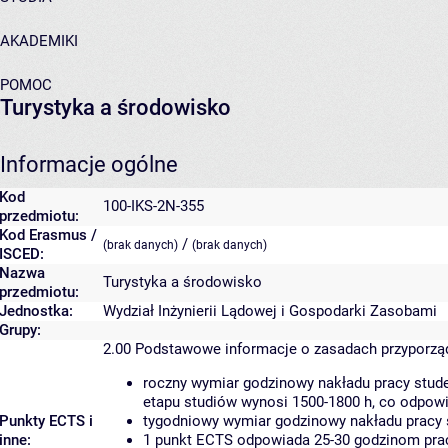
AKADEMIKI
POMOC
Turystyka a środowisko
Informacje ogólne
Kod
100-IKS-2N-355
przedmiotu:
Kod Erasmus /
/
(brak danych)
(brak danych)
ISCED:
Nazwa
Turystyka a środowisko
przedmiotu:
Jednostka:
Wydział Inżynierii Lądowej i Gospodarki Zasobami
Grupy:
2.00
Podstawowe informacje o zasadach przyporz
roczny wymiar godzinowy nakładu pracy stude
etapu studiów wynosi 1500-1800 h, co odpow
Punkty ECTS i
tygodniowy wymiar godzinowy nakładu pracy 
inne:
1 punkt ECTS odpowiada 25-30 godzinom pracy