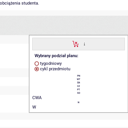
obciążenia studenta.
Wybrany podział planu:
tygodniowy
cykl przedmiotu
PN
WT
ŚR
CZ
PT
SO
CWA
N
W