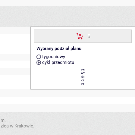
Wybrany podział planu:
tygodniowy
cykl przedmiotu
PN
WT
ŚR
CZ
PT
im.
szica w Krakowie.