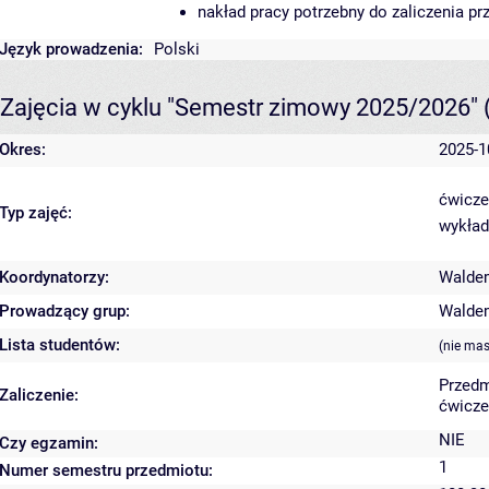
nakład pracy potrzebny do zaliczenia p
Język prowadzenia:
Polski
Zajęcia w cyklu "Semestr zimowy 2025/2026"
Okres:
2025-1
ćwicze
Typ zajęć:
wykład
Koordynatorzy:
Walde
Prowadzący grup:
Walde
Lista studentów:
(nie ma
Przedm
Zaliczenie:
ćwicze
NIE
Czy egzamin:
1
Numer semestru przedmiotu: