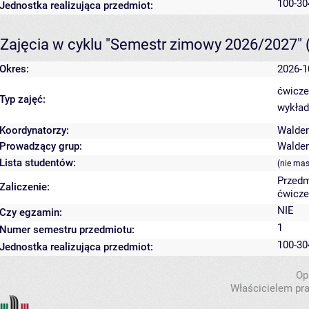
100-30
Jednostka realizująca przedmiot:
Zajęcia w cyklu "Semestr zimowy 2026/2027"
Okres:
2026-1
ćwicze
Typ zajęć:
wykład
Koordynatorzy:
Walde
Prowadzący grup:
Walde
Lista studentów:
(nie ma
Przedm
Zaliczenie:
ćwicze
NIE
Czy egzamin:
1
Numer semestru przedmiotu:
100-30
Jednostka realizująca przedmiot:
Op
Właścicielem pra