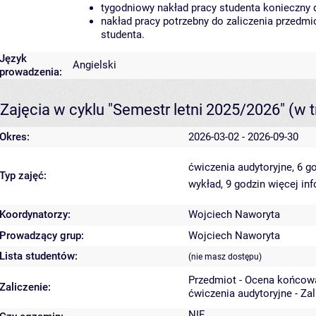
tygodniowy nakład pracy studenta konieczny 
nakład pracy potrzebny do zaliczenia przedm
studenta.
Język
Angielski
prowadzenia:
Zajęcia w cyklu "Semestr letni 2025/2026"
(w t
Okres:
2026-03-02 - 2026-09-30
ćwiczenia audytoryjne, 6 g
Typ zajęć:
wykład, 9 godzin
więcej inf
Koordynatorzy:
Wojciech Naworyta
Prowadzący grup:
Wojciech Naworyta
Lista studentów:
(nie masz dostępu)
Przedmiot - Ocena końcow
Zaliczenie:
ćwiczenia audytoryjne - Za
NIE