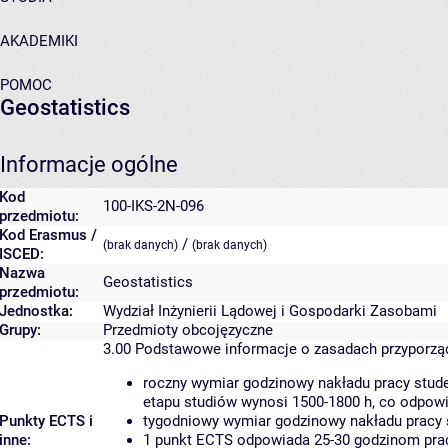
AKADEMIKI
POMOC
Geostatistics
Informacje ogólne
Kod
100-IKS-2N-096
przedmiotu:
Kod Erasmus /
/
(brak danych)
(brak danych)
ISCED:
Nazwa
Geostatistics
przedmiotu:
Jednostka:
Wydział Inżynierii Lądowej i Gospodarki Zasobami
Grupy:
Przedmioty obcojęzyczne
3.00
Podstawowe informacje o zasadach przyporz
roczny wymiar godzinowy nakładu pracy stude
etapu studiów wynosi 1500-1800 h, co odpow
Punkty ECTS i
tygodniowy wymiar godzinowy nakładu pracy 
inne:
1 punkt ECTS odpowiada 25-30 godzinom pracy