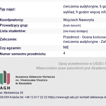
ćwiczenia audytoryjne, 6 g
Typ zajęć:
wykład, 9 godzin
więcej inf
Koordynatorzy:
Wojciech Naworyta
Prowadzący grup:
(brak danych)
Lista studentów:
(nie masz dostępu)
Przedmiot - Ocena końcow
Zaliczenie:
ćwiczenia audytoryjne - Za
NIE
Czy egzamin:
4
Numer semestru przedmiotu:
Opisy przedmiotów w USOS i
Właścicielem praw autorskich jest Akademia
al. Mickiewicza 30
30-059 Kraków
tel: +48 12 617 22 22
https://www.agh.edu.pl/
kontakt
deklaracja 