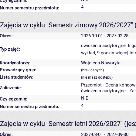
Czy egzamin:
4
Numer semestru przedmiotu:
Zajęcia w cyklu "Semestr zimowy 2026/2027"
Okres:
2026-10-01 - 2027-02-28
ćwiczenia audytoryjne, 6 g
Typ zajęć:
wykład, 9 godzin
więcej inf
Koordynatorzy:
Wojciech Naworyta
Prowadzący grup:
(brak danych)
Lista studentów:
(nie masz dostępu)
Przedmiot - Ocena końcow
Zaliczenie:
ćwiczenia audytoryjne - Za
NIE
Czy egzamin:
4
Numer semestru przedmiotu:
Zajęcia w cyklu "Semestr letni 2026/2027"
(je
Okres:
2027-03-01 - 2027-09-30