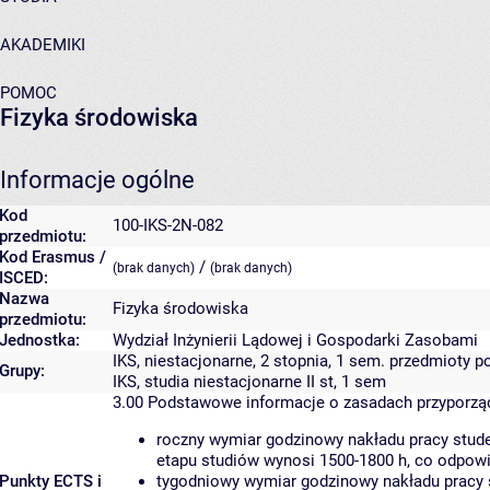
AKADEMIKI
POMOC
Fizyka środowiska
Informacje ogólne
Kod
100-IKS-2N-082
przedmiotu:
Kod Erasmus /
/
(brak danych)
(brak danych)
ISCED:
Nazwa
Fizyka środowiska
przedmiotu:
Jednostka:
Wydział Inżynierii Lądowej i Gospodarki Zasobami
IKS, niestacjonarne, 2 stopnia, 1 sem. przedmioty
Grupy:
IKS, studia niestacjonarne II st, 1 sem
3.00
Podstawowe informacje o zasadach przyporz
roczny wymiar godzinowy nakładu pracy stude
etapu studiów wynosi 1500-1800 h, co odpow
Punkty ECTS i
tygodniowy wymiar godzinowy nakładu pracy 