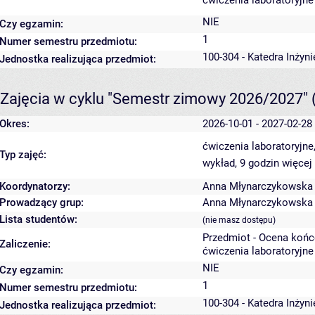
ćwiczenia laboratoryjne
NIE
Czy egzamin:
1
Numer semestru przedmiotu:
100-304 - Katedra Inżyn
Jednostka realizująca przedmiot:
Zajęcia w cyklu "Semestr zimowy 2026/2027"
Okres:
2026-10-01 - 2027-02-28
ćwiczenia laboratoryjne
Typ zajęć:
wykład, 9 godzin
więcej
Koordynatorzy:
Anna Młynarczykowska
Prowadzący grup:
Anna Młynarczykowska
Lista studentów:
(nie masz dostępu)
Przedmiot - Ocena koń
Zaliczenie:
ćwiczenia laboratoryjne
NIE
Czy egzamin:
1
Numer semestru przedmiotu:
100-304 - Katedra Inżyn
Jednostka realizująca przedmiot: