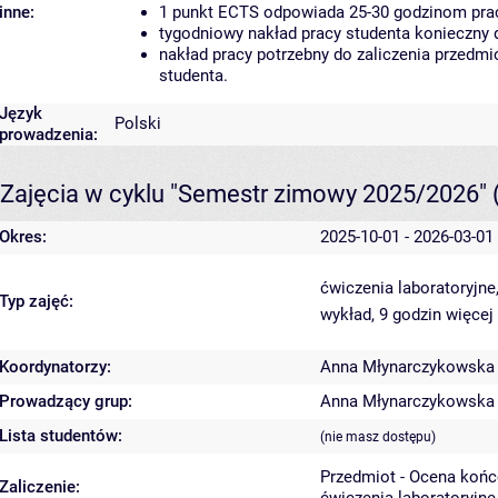
inne:
1 punkt ECTS odpowiada 25-30 godzinom pracy
tygodniowy nakład pracy studenta konieczny 
nakład pracy potrzebny do zaliczenia przedm
studenta.
Język
Polski
prowadzenia:
Zajęcia w cyklu "Semestr zimowy 2025/2026"
Okres:
2025-10-01 - 2026-03-01
ćwiczenia laboratoryjne
Typ zajęć:
wykład, 9 godzin
więcej
Koordynatorzy:
Anna Młynarczykowska
Prowadzący grup:
Anna Młynarczykowska
Lista studentów:
(nie masz dostępu)
Przedmiot - Ocena koń
Zaliczenie: