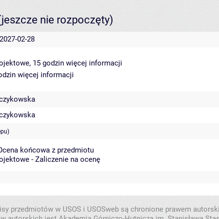
(jeszcze nie rozpoczęty)
 2027-02-28
rojektowe, 15 godzin
więcej informacji
godzin
więcej informacji
rczykowska
rczykowska
ępu)
 Ocena końcowa z przedmiotu
ojektowe - Zaliczenie na ocenę
isy przedmiotów w USOS i USOSweb są chronione prawem autorsk
w autorskich jest Akademia Górniczo-Hutnicza im. Stanisława Sta