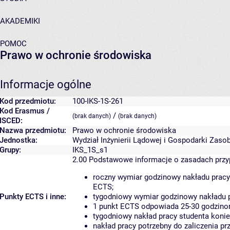
AKADEMIKI
POMOC
Prawo w ochronie środowiska
Informacje ogólne
Kod przedmiotu:
100-IKS-1S-261
Kod Erasmus /
/
(brak danych)
(brak danych)
ISCED:
Nazwa przedmiotu:
Prawo w ochronie środowiska
Jednostka:
Wydział Inżynierii Lądowej i Gospodarki Zaso
Grupy:
IKS_1S_s1
2.00
Podstawowe informacje o zasadach prz
roczny wymiar godzinowy nakładu pracy
ECTS;
Punkty ECTS i inne:
tygodniowy wymiar godzinowy nakładu p
1 punkt ECTS odpowiada 25-30 godzinom
tygodniowy nakład pracy studenta konie
nakład pracy potrzebny do zaliczenia p