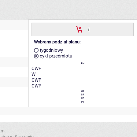
Wybrany podział planu:
tygodniowy
cykl przedmiotu
PN
CWP
W
CWP
CWP
WT
ŚR
CZ
PT
im.
szica w Krakowie.