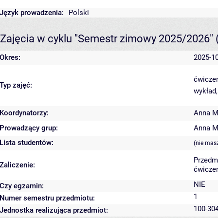
Język prowadzenia:
Polski
Zajęcia w cyklu "Semestr zimowy 2025/2026"
Okres:
2025-10
ćwiczen
Typ zajęć:
wykład,
Koordynatorzy:
Anna M
Prowadzący grup:
Anna M
Lista studentów:
(nie mas
Przedm
Zaliczenie:
ćwiczen
NIE
Czy egzamin:
1
Numer semestru przedmiotu:
100-304
Jednostka realizująca przedmiot: