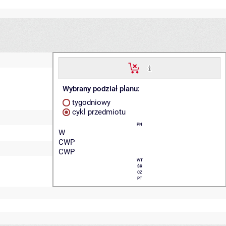
Wybrany podział planu:
tygodniowy
cykl przedmiotu
PN
W
CWP
CWP
WT
ŚR
CZ
PT