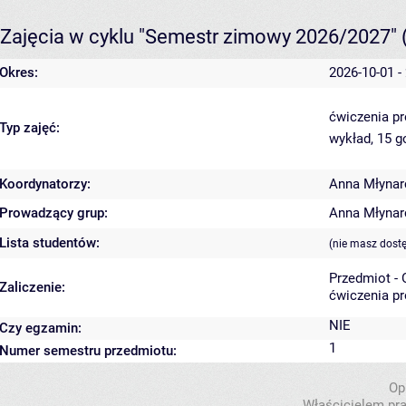
Zajęcia w cyklu "Semestr zimowy 2026/2027"
Okres:
2026-10-01 -
ćwiczenia p
Typ zajęć:
wykład, 15 
Koordynatorzy:
Anna Młyna
Prowadzący grup:
Anna Młyna
Lista studentów:
(nie masz dost
Przedmiot -
Zaliczenie:
ćwiczenia pr
NIE
Czy egzamin:
1
Numer semestru przedmiotu:
Op
Właścicielem pra