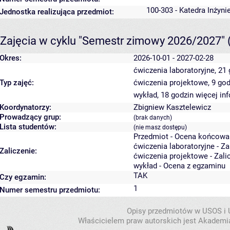
100-303 - Katedra Inżyni
Jednostka realizująca przedmiot:
Zajęcia w cyklu "Semestr zimowy 2026/2027"
Okres:
2026-10-01 - 2027-02-28
ćwiczenia laboratoryjne, 21
Typ zajęć:
ćwiczenia projektowe, 9 go
wykład, 18 godzin
więcej in
Koordynatorzy:
Zbigniew Kasztelewicz
Prowadzący grup:
(brak danych)
Lista studentów:
(nie masz dostępu)
Przedmiot - Ocena końcowa
ćwiczenia laboratoryjne - Z
Zaliczenie:
ćwiczenia projektowe - Zali
wykład - Ocena z egzaminu
TAK
Czy egzamin:
1
Numer semestru przedmiotu:
Opisy przedmiotów w USOS i
Właścicielem praw autorskich jest Akademia