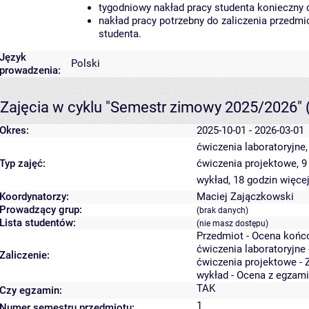
tygodniowy nakład pracy studenta konieczny 
nakład pracy potrzebny do zaliczenia przedm
studenta.
Język
Polski
prowadzenia:
Zajęcia w cyklu "Semestr zimowy 2025/2026"
Okres:
2025-10-01 - 2026-03-01
ćwiczenia laboratoryjne
Typ zajęć:
ćwiczenia projektowe, 9
wykład, 18 godzin
więcej
Koordynatorzy:
Maciej Zajączkowski
Prowadzący grup:
(brak danych)
Lista studentów:
(nie masz dostępu)
Przedmiot - Ocena końc
ćwiczenia laboratoryjne 
Zaliczenie:
ćwiczenia projektowe - 
wykład - Ocena z egzam
TAK
Czy egzamin:
1
Numer semestru przedmiotu: