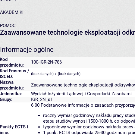
AKADEMIKI
POMOC
Zaawansowane technologie eksploatacji odk
Informacje ogólne
Kod
100-IGR-2N-786
przedmiotu:
Kod Erasmus /
/
(brak danych)
(brak danych)
ISCED:
Nazwa
Zaawansowane technologie eksploatacji odkrywko
przedmiotu:
Jednostka:
Wydział Inżynierii Lądowej i Gospodarki Zasobami
Grupy:
IGR_2N_s1
6.00
Podstawowe informacje o zasadach przyporz
roczny wymiar godzinowy nakładu pracy stude
etapu studiów wynosi 1500-1800 h, co odpow
Punkty ECTS i
tygodniowy wymiar godzinowy nakładu pracy 
inne:
1 punkt ECTS odpowiada 25-30 godzinom pracy