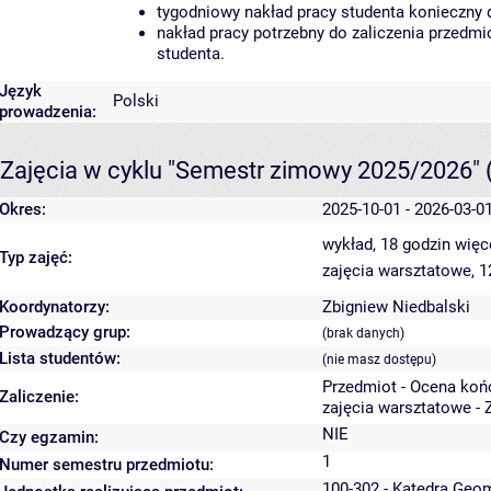
tygodniowy nakład pracy studenta konieczny 
nakład pracy potrzebny do zaliczenia przedm
studenta.
Język
Polski
prowadzenia:
Zajęcia w cyklu "Semestr zimowy 2025/2026"
Okres:
2025-10-01 - 2026-03-0
wykład, 18 godzin
więc
Typ zajęć:
zajęcia warsztatowe, 
Koordynatorzy:
Zbigniew Niedbalski
Prowadzący grup:
(brak danych)
Lista studentów:
(nie masz dostępu)
Przedmiot - Ocena koń
Zaliczenie:
zajęcia warsztatowe - 
NIE
Czy egzamin:
1
Numer semestru przedmiotu:
100-302 - Katedra Geo