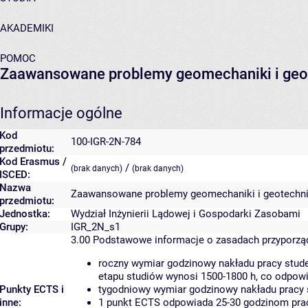
AKADEMIKI
POMOC
Zaawansowane problemy geomechaniki i geo
Informacje ogólne
Kod
100-IGR-2N-784
przedmiotu:
Kod Erasmus /
/
(brak danych)
(brak danych)
ISCED:
Nazwa
Zaawansowane problemy geomechaniki i geotechni
przedmiotu:
Jednostka:
Wydział Inżynierii Lądowej i Gospodarki Zasobami
Grupy:
IGR_2N_s1
3.00
Podstawowe informacje o zasadach przyporz
roczny wymiar godzinowy nakładu pracy stude
etapu studiów wynosi 1500-1800 h, co odpow
Punkty ECTS i
tygodniowy wymiar godzinowy nakładu pracy 
inne:
1 punkt ECTS odpowiada 25-30 godzinom pracy