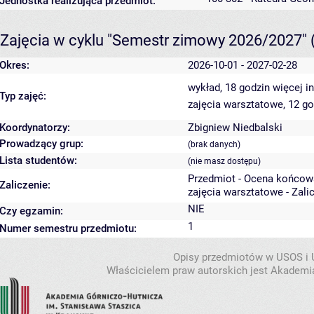
Jednostka realizująca przedmiot:
Zajęcia w cyklu "Semestr zimowy 2026/2027"
Okres:
2026-10-01 - 2027-02-28
wykład, 18 godzin
więcej i
Typ zajęć:
zajęcia warsztatowe, 12 g
Koordynatorzy:
Zbigniew Niedbalski
Prowadzący grup:
(brak danych)
Lista studentów:
(nie masz dostępu)
Przedmiot - Ocena końcow
Zaliczenie:
zajęcia warsztatowe - Zali
NIE
Czy egzamin:
1
Numer semestru przedmiotu:
Opisy przedmiotów w USOS i
Właścicielem praw autorskich jest Akademia