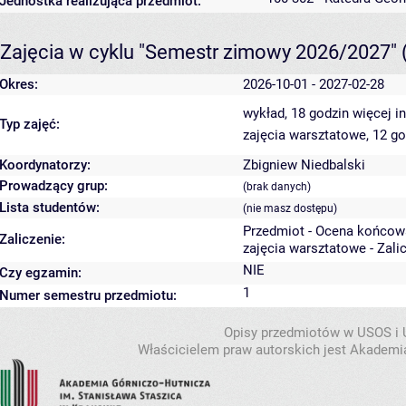
Jednostka realizująca przedmiot:
Zajęcia w cyklu "Semestr zimowy 2026/2027"
Okres:
2026-10-01 - 2027-02-28
wykład, 18 godzin
więcej i
Typ zajęć:
zajęcia warsztatowe, 12 g
Koordynatorzy:
Zbigniew Niedbalski
Prowadzący grup:
(brak danych)
Lista studentów:
(nie masz dostępu)
Przedmiot - Ocena końcow
Zaliczenie:
zajęcia warsztatowe - Zali
NIE
Czy egzamin:
1
Numer semestru przedmiotu:
Opisy przedmiotów w USOS i
Właścicielem praw autorskich jest Akademia