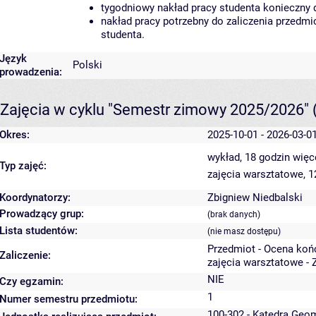
tygodniowy nakład pracy studenta konieczny 
nakład pracy potrzebny do zaliczenia przedm
studenta.
Język
Polski
prowadzenia:
Zajęcia w cyklu "Semestr zimowy 2025/2026"
Okres:
2025-10-01 - 2026-03-0
wykład, 18 godzin
więc
Typ zajęć:
zajęcia warsztatowe, 
Koordynatorzy:
Zbigniew Niedbalski
Prowadzący grup:
(brak danych)
Lista studentów:
(nie masz dostępu)
Przedmiot - Ocena koń
Zaliczenie:
zajęcia warsztatowe - 
NIE
Czy egzamin:
1
Numer semestru przedmiotu:
100-302 - Katedra Geo