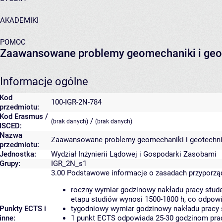
AKADEMIKI
POMOC
Zaawansowane problemy geomechaniki i geo
Informacje ogólne
Kod
100-IGR-2N-784
przedmiotu:
Kod Erasmus /
/
(brak danych)
(brak danych)
ISCED:
Nazwa
Zaawansowane problemy geomechaniki i geotechni
przedmiotu:
Jednostka:
Wydział Inżynierii Lądowej i Gospodarki Zasobami
Grupy:
IGR_2N_s1
3.00
Podstawowe informacje o zasadach przyporz
roczny wymiar godzinowy nakładu pracy stude
etapu studiów wynosi 1500-1800 h, co odpow
Punkty ECTS i
tygodniowy wymiar godzinowy nakładu pracy 
inne:
1 punkt ECTS odpowiada 25-30 godzinom pracy