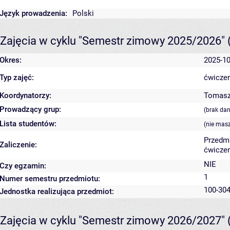
Język prowadzenia:
Polski
Zajęcia w cyklu "Semestr zimowy 2025/2026"
Okres:
2025-10
Typ zajęć:
ćwiczen
Koordynatorzy:
Tomasz
Prowadzący grup:
(brak da
Lista studentów:
(nie mas
Przedm
Zaliczenie:
ćwiczen
NIE
Czy egzamin:
1
Numer semestru przedmiotu:
100-304
Jednostka realizująca przedmiot:
Zajęcia w cyklu "Semestr zimowy 2026/2027"