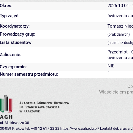
Okres:
2026-10-01 -
Typ zajęć:
ćwiczenia au
Koordynatorzy:
Tomasz Nie
Prowadzący grup:
(brak danych)
Lista studentów:
(nie masz dost
Przedmiot -
Zaliczenie:
ćwiczenia au
NIE
Czy egzamin:
1
Numer semestru przedmiotu:
Op
Właścicielem pra
al. Mickiewicza 30
30-059 Kraków
tel: +48 12 617 22 22
https://www.agh.edu.pl/
kontakt
deklaracja 