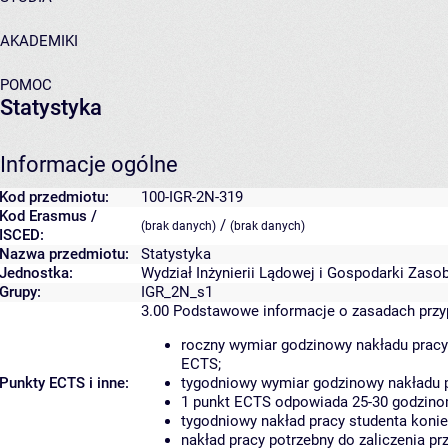
AKADEMIKI
POMOC
Statystyka
Informacje ogólne
Kod przedmiotu:
100-IGR-2N-319
Kod Erasmus /
/
(brak danych)
(brak danych)
ISCED:
Nazwa przedmiotu:
Statystyka
Jednostka:
Wydział Inżynierii Lądowej i Gospodarki Zaso
Grupy:
IGR_2N_s1
3.00
Podstawowe informacje o zasadach prz
roczny wymiar godzinowy nakładu pracy
ECTS;
Punkty ECTS i inne:
tygodniowy wymiar godzinowy nakładu p
1 punkt ECTS odpowiada 25-30 godzinom
tygodniowy nakład pracy studenta konie
nakład pracy potrzebny do zaliczenia p