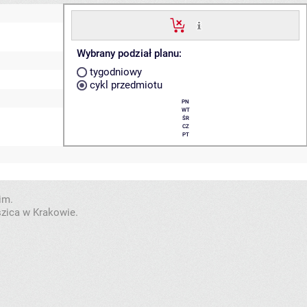
Wybrany podział planu:
tygodniowy
cykl przedmiotu
PN
WT
ŚR
CZ
PT
im.
szica w Krakowie.