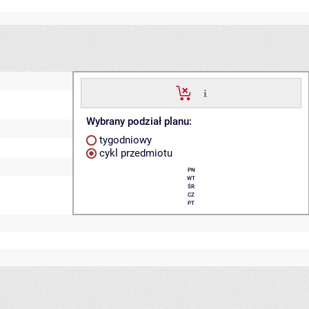
Wybrany podział planu:
tygodniowy
cykl przedmiotu
PN
WT
ŚR
CZ
PT