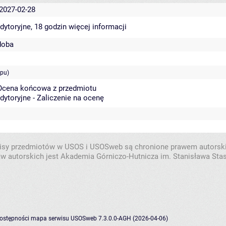
 2027-02-28
dytoryjne, 18 godzin
więcej informacji
doba
ępu)
 Ocena końcowa z przedmiotu
dytoryjne - Zaliczenie na ocenę
isy przedmiotów w USOS i USOSweb są chronione prawem autorsk
w autorskich jest Akademia Górniczo-Hutnicza im. Stanisława Sta
dostępności
mapa serwisu
USOSweb 7.3.0.0-AGH (2026-04-06)