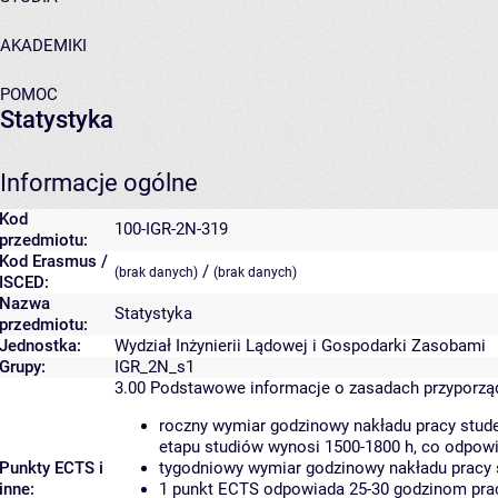
AKADEMIKI
POMOC
Statystyka
Informacje ogólne
Kod
100-IGR-2N-319
przedmiotu:
Kod Erasmus /
/
(brak danych)
(brak danych)
ISCED:
Nazwa
Statystyka
przedmiotu:
Jednostka:
Wydział Inżynierii Lądowej i Gospodarki Zasobami
Grupy:
IGR_2N_s1
3.00
Podstawowe informacje o zasadach przyporz
roczny wymiar godzinowy nakładu pracy stude
etapu studiów wynosi 1500-1800 h, co odpow
Punkty ECTS i
tygodniowy wymiar godzinowy nakładu pracy 
inne:
1 punkt ECTS odpowiada 25-30 godzinom pracy