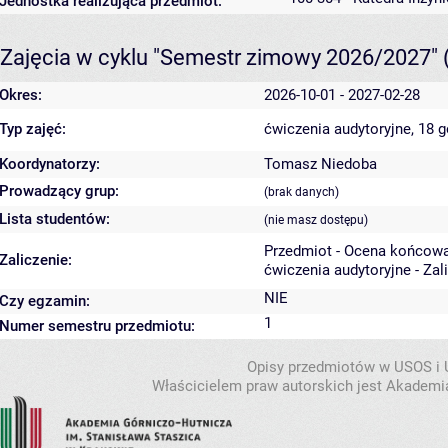
Jednostka realizująca przedmiot:
Zajęcia w cyklu "Semestr zimowy 2026/2027"
Okres:
2026-10-01 - 2027-02-28
Typ zajęć:
ćwiczenia audytoryjne, 18 
Koordynatorzy:
Tomasz Niedoba
Prowadzący grup:
(brak danych)
Lista studentów:
(nie masz dostępu)
Przedmiot - Ocena końcowa
Zaliczenie:
ćwiczenia audytoryjne - Zal
NIE
Czy egzamin:
1
Numer semestru przedmiotu:
Opisy przedmiotów w USOS i
Właścicielem praw autorskich jest Akademia