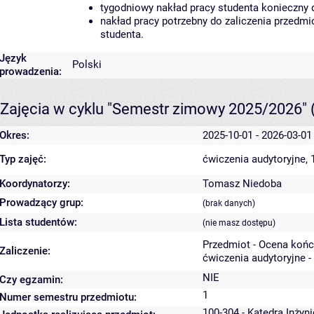
tygodniowy nakład pracy studenta konieczny 
nakład pracy potrzebny do zaliczenia przedm
studenta.
Język
Polski
prowadzenia:
Zajęcia w cyklu "Semestr zimowy 2025/2026"
Okres:
2025-10-01 - 2026-03-01
Typ zajęć:
ćwiczenia audytoryjne,
Koordynatorzy:
Tomasz Niedoba
Prowadzący grup:
(brak danych)
Lista studentów:
(nie masz dostępu)
Przedmiot - Ocena koń
Zaliczenie:
ćwiczenia audytoryjne -
NIE
Czy egzamin:
1
Numer semestru przedmiotu:
100-304 - Katedra Inżyn