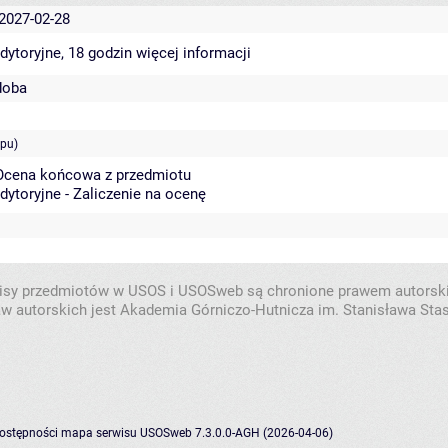
 2027-02-28
dytoryjne, 18 godzin
więcej informacji
doba
ępu)
 Ocena końcowa z przedmiotu
dytoryjne - Zaliczenie na ocenę
isy przedmiotów w USOS i USOSweb są chronione prawem autorsk
w autorskich jest Akademia Górniczo-Hutnicza im. Stanisława Sta
dostępności
mapa serwisu
USOSweb 7.3.0.0-AGH (2026-04-06)