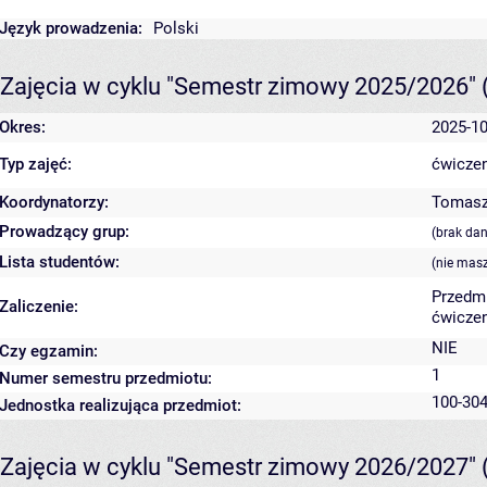
Język prowadzenia:
Polski
Zajęcia w cyklu "Semestr zimowy 2025/2026"
Okres:
2025-10
Typ zajęć:
ćwiczen
Koordynatorzy:
Tomasz
Prowadzący grup:
(brak da
Lista studentów:
(nie mas
Przedm
Zaliczenie:
ćwiczen
NIE
Czy egzamin:
1
Numer semestru przedmiotu:
100-304
Jednostka realizująca przedmiot:
Zajęcia w cyklu "Semestr zimowy 2026/2027"