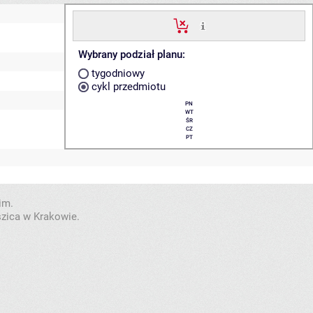
Wybrany podział planu:
tygodniowy
cykl przedmiotu
PN
WT
ŚR
CZ
PT
im.
szica w Krakowie.