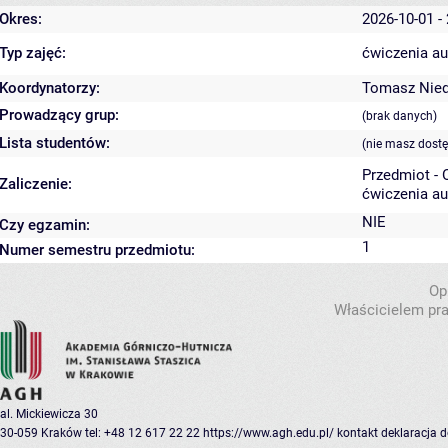
Okres:
2026-10-01 -
Typ zajęć:
ćwiczenia au
Koordynatorzy:
Tomasz Nie
Prowadzący grup:
(brak danych)
Lista studentów:
(nie masz dost
Przedmiot -
Zaliczenie:
ćwiczenia au
NIE
Czy egzamin:
1
Numer semestru przedmiotu:
Op
Właścicielem pra
al. Mickiewicza 30
30-059 Kraków
tel: +48 12 617 22 22
https://www.agh.edu.pl/
kontakt
deklaracja 