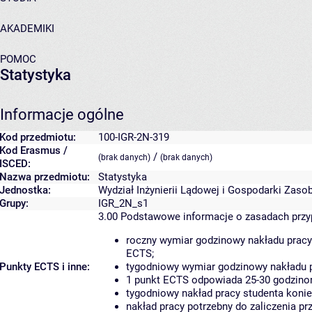
AKADEMIKI
POMOC
Statystyka
Informacje ogólne
Kod przedmiotu:
100-IGR-2N-319
Kod Erasmus /
/
(brak danych)
(brak danych)
ISCED:
Nazwa przedmiotu:
Statystyka
Jednostka:
Wydział Inżynierii Lądowej i Gospodarki Zaso
Grupy:
IGR_2N_s1
3.00
Podstawowe informacje o zasadach prz
roczny wymiar godzinowy nakładu pracy
ECTS;
Punkty ECTS i inne:
tygodniowy wymiar godzinowy nakładu p
1 punkt ECTS odpowiada 25-30 godzinom
tygodniowy nakład pracy studenta konie
nakład pracy potrzebny do zaliczenia p