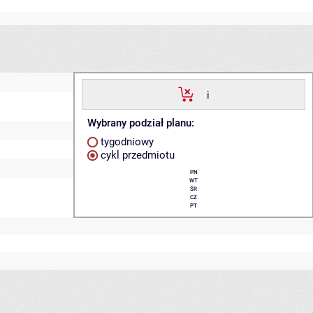
Wybrany podział planu:
tygodniowy
cykl przedmiotu
PN
WT
ŚR
CZ
PT