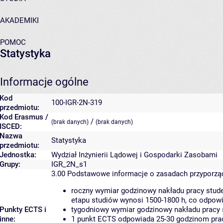
AKADEMIKI
POMOC
Statystyka
Informacje ogólne
Kod
100-IGR-2N-319
przedmiotu:
Kod Erasmus /
/
(brak danych)
(brak danych)
ISCED:
Nazwa
Statystyka
przedmiotu:
Jednostka:
Wydział Inżynierii Lądowej i Gospodarki Zasobami
Grupy:
IGR_2N_s1
3.00
Podstawowe informacje o zasadach przyporz
roczny wymiar godzinowy nakładu pracy stude
etapu studiów wynosi 1500-1800 h, co odpow
Punkty ECTS i
tygodniowy wymiar godzinowy nakładu pracy 
inne:
1 punkt ECTS odpowiada 25-30 godzinom pracy