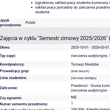
tygodniowy nakład pracy studenta konieczny 
nakład pracy potrzebny do zaliczenia przedm
studenta.
Język
Polski
prowadzenia:
Zajęcia w cyklu "Semestr zimowy 2025/2026"
Okres:
2025-10-01 - 2026-03-01
Typ zajęć:
ćwiczenia audytoryjne,
Koordynatorzy:
Tomasz Niedoba
Prowadzący grup:
(brak danych)
Lista studentów:
(nie masz dostępu)
Przedmiot - Ocena koń
Zaliczenie:
ćwiczenia audytoryjne -
NIE
Czy egzamin:
1
Numer semestru przedmiotu:
100-304 - Katedra Inżyn