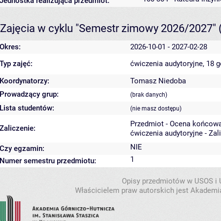
Jednostka realizująca przedmiot:
Zajęcia w cyklu "Semestr zimowy 2026/2027"
Okres:
2026-10-01 - 2027-02-28
Typ zajęć:
ćwiczenia audytoryjne, 18 
Koordynatorzy:
Tomasz Niedoba
Prowadzący grup:
(brak danych)
Lista studentów:
(nie masz dostępu)
Przedmiot - Ocena końcowa
Zaliczenie:
ćwiczenia audytoryjne - Zal
NIE
Czy egzamin:
1
Numer semestru przedmiotu:
Opisy przedmiotów w USOS i
Właścicielem praw autorskich jest Akademia