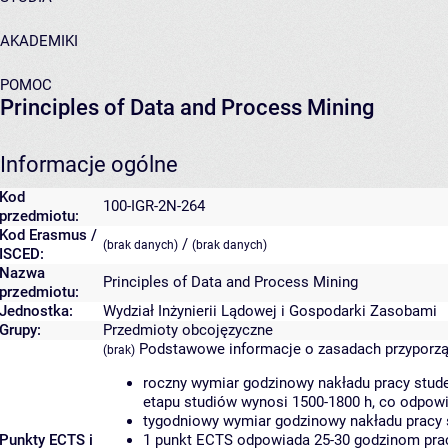
AKADEMIKI
POMOC
Principles of Data and Process Mining
Informacje ogólne
Kod
100-IGR-2N-264
przedmiotu:
Kod Erasmus /
/
(brak danych)
(brak danych)
ISCED:
Nazwa
Principles of Data and Process Mining
przedmiotu:
Jednostka:
Wydział Inżynierii Lądowej i Gospodarki Zasobami
Grupy:
Przedmioty obcojęzyczne
Podstawowe informacje o zasadach przyporz
(brak)
roczny wymiar godzinowy nakładu pracy stude
etapu studiów wynosi 1500-1800 h, co odpow
tygodniowy wymiar godzinowy nakładu pracy 
Punkty ECTS i
1 punkt ECTS odpowiada 25-30 godzinom pracy