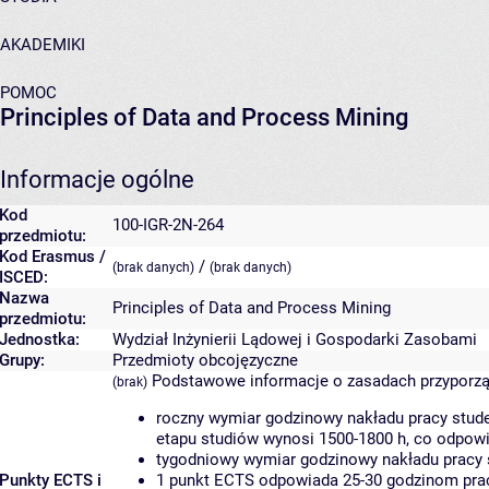
AKADEMIKI
POMOC
Principles of Data and Process Mining
Informacje ogólne
Kod
100-IGR-2N-264
przedmiotu:
Kod Erasmus /
/
(brak danych)
(brak danych)
ISCED:
Nazwa
Principles of Data and Process Mining
przedmiotu:
Jednostka:
Wydział Inżynierii Lądowej i Gospodarki Zasobami
Grupy:
Przedmioty obcojęzyczne
Podstawowe informacje o zasadach przyporz
(brak)
roczny wymiar godzinowy nakładu pracy stude
etapu studiów wynosi 1500-1800 h, co odpow
tygodniowy wymiar godzinowy nakładu pracy 
Punkty ECTS i
1 punkt ECTS odpowiada 25-30 godzinom pracy