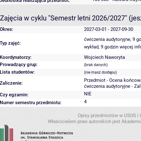
Jednostka realizująca przedmiot:
Zajęcia w cyklu "Semestr letni 2026/2027"
(je
Okres:
2027-03-01 - 2027-09-30
ćwiczenia audytoryjne, 9 g
Typ zajęć:
wykład, 9 godzin
więcej inf
Koordynatorzy:
Wojciech Naworyta
Prowadzący grup:
(brak danych)
Lista studentów:
(nie masz dostępu)
Przedmiot - Ocena końcow
Zaliczenie:
ćwiczenia audytoryjne - Za
NIE
Czy egzamin:
4
Numer semestru przedmiotu:
Opisy przedmiotów w USOS i
Właścicielem praw autorskich jest Akademia