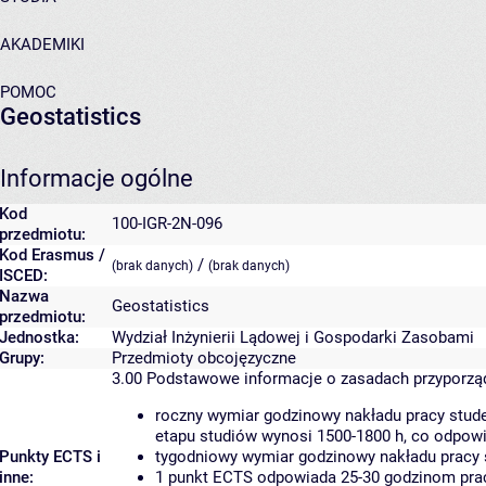
AKADEMIKI
POMOC
Geostatistics
Informacje ogólne
Kod
100-IGR-2N-096
przedmiotu:
Kod Erasmus /
/
(brak danych)
(brak danych)
ISCED:
Nazwa
Geostatistics
przedmiotu:
Jednostka:
Wydział Inżynierii Lądowej i Gospodarki Zasobami
Grupy:
Przedmioty obcojęzyczne
3.00
Podstawowe informacje o zasadach przyporz
roczny wymiar godzinowy nakładu pracy stude
etapu studiów wynosi 1500-1800 h, co odpow
Punkty ECTS i
tygodniowy wymiar godzinowy nakładu pracy 
inne:
1 punkt ECTS odpowiada 25-30 godzinom pracy