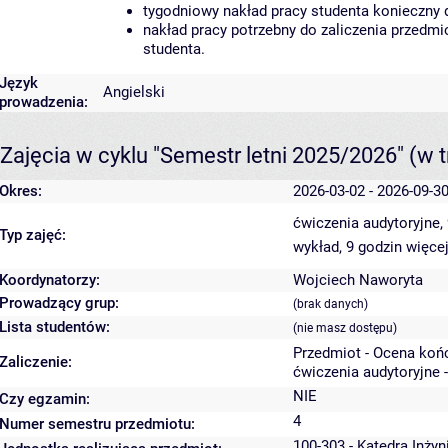
tygodniowy nakład pracy studenta konieczny 
nakład pracy potrzebny do zaliczenia przedm
studenta.
Język
Angielski
prowadzenia:
Zajęcia w cyklu "Semestr letni 2025/2026"
(w t
Okres:
2026-03-02 - 2026-09-3
ćwiczenia audytoryjne,
Typ zajęć:
wykład, 9 godzin
więcej
Koordynatorzy:
Wojciech Naworyta
Prowadzący grup:
(brak danych)
Lista studentów:
(nie masz dostępu)
Przedmiot - Ocena koń
Zaliczenie:
ćwiczenia audytoryjne 
NIE
Czy egzamin:
4
Numer semestru przedmiotu:
100-303 - Katedra Inżyn