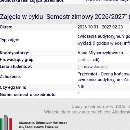
Jednostka realizująca przedmiot:
Zajęcia w cyklu "Semestr zimowy 2026/2027"
Okres:
2026-10-01 - 2027-02-28
ćwiczenia audytoryjne, 9 g
Typ zajęć:
wykład, 9 godzin
więcej inf
Koordynatorzy:
Anna Młynarczykowska
Prowadzący grup:
(brak danych)
Lista studentów:
(nie masz dostępu)
Przedmiot - Ocena końcow
Zaliczenie:
ćwiczenia audytoryjne - Za
NIE
Czy egzamin:
1
Numer semestru przedmiotu:
Opisy przedmiotów w USOS i
Właścicielem praw autorskich jest Akademia