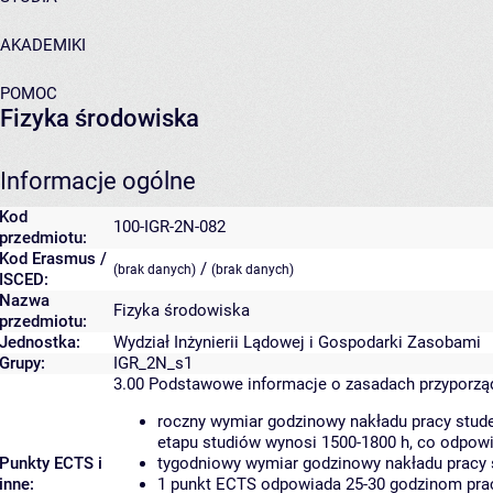
AKADEMIKI
POMOC
Fizyka środowiska
Informacje ogólne
Kod
100-IGR-2N-082
przedmiotu:
Kod Erasmus /
/
(brak danych)
(brak danych)
ISCED:
Nazwa
Fizyka środowiska
przedmiotu:
Jednostka:
Wydział Inżynierii Lądowej i Gospodarki Zasobami
Grupy:
IGR_2N_s1
3.00
Podstawowe informacje o zasadach przyporz
roczny wymiar godzinowy nakładu pracy stude
etapu studiów wynosi 1500-1800 h, co odpow
Punkty ECTS i
tygodniowy wymiar godzinowy nakładu pracy 
inne:
1 punkt ECTS odpowiada 25-30 godzinom pracy