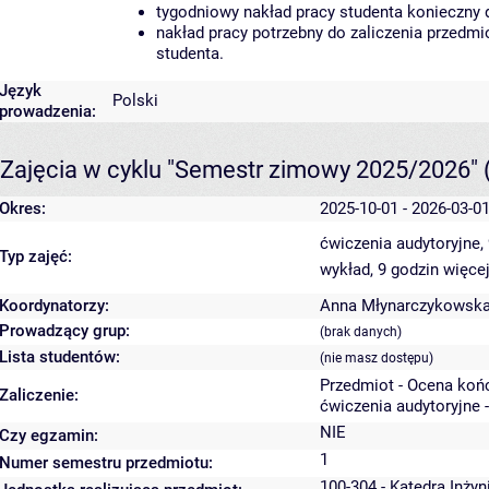
tygodniowy nakład pracy studenta konieczny 
nakład pracy potrzebny do zaliczenia przedm
studenta.
Język
Polski
prowadzenia:
Zajęcia w cyklu "Semestr zimowy 2025/2026"
Okres:
2025-10-01 - 2026-03-0
ćwiczenia audytoryjne,
Typ zajęć:
wykład, 9 godzin
więcej
Koordynatorzy:
Anna Młynarczykowsk
Prowadzący grup:
(brak danych)
Lista studentów:
(nie masz dostępu)
Przedmiot - Ocena koń
Zaliczenie:
ćwiczenia audytoryjne 
NIE
Czy egzamin:
1
Numer semestru przedmiotu:
100-304 - Katedra Inżyn