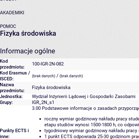
AKADEMIKI
POMOC
Fizyka środowiska
Informacje ogólne
Kod
100-IGR-2N-082
przedmiotu:
Kod Erasmus /
/
(brak danych)
(brak danych)
ISCED:
Nazwa
Fizyka środowiska
przedmiotu:
Jednostka:
Wydział Inżynierii Lądowej i Gospodarki Zasobami
Grupy:
IGR_2N_s1
3.00
Podstawowe informacje o zasadach przyporz
roczny wymiar godzinowy nakładu pracy stude
etapu studiów wynosi 1500-1800 h, co odpow
Punkty ECTS i
tygodniowy wymiar godzinowy nakładu pracy 
inne:
1 punkt ECTS odpowiada 25-30 godzinom pracy