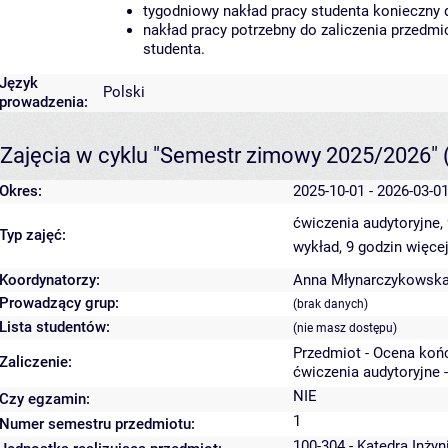
tygodniowy nakład pracy studenta konieczny 
nakład pracy potrzebny do zaliczenia przedm
studenta.
Język
Polski
prowadzenia:
Zajęcia w cyklu "Semestr zimowy 2025/2026"
Okres:
2025-10-01 - 2026-03-0
ćwiczenia audytoryjne,
Typ zajęć:
wykład, 9 godzin
więcej
Koordynatorzy:
Anna Młynarczykowsk
Prowadzący grup:
(brak danych)
Lista studentów:
(nie masz dostępu)
Przedmiot - Ocena koń
Zaliczenie:
ćwiczenia audytoryjne 
NIE
Czy egzamin:
1
Numer semestru przedmiotu:
100-304 - Katedra Inżyn