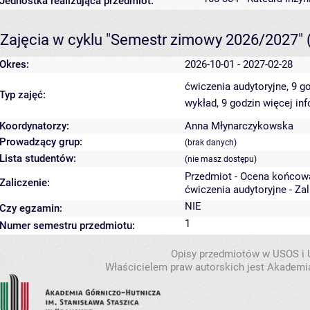
Jednostka realizująca przedmiot:
Zajęcia w cyklu "Semestr zimowy 2026/2027"
Okres:
2026-10-01 - 2027-02-28
ćwiczenia audytoryjne, 9 g
Typ zajęć:
wykład, 9 godzin
więcej inf
Koordynatorzy:
Anna Młynarczykowska
Prowadzący grup:
(brak danych)
Lista studentów:
(nie masz dostępu)
Przedmiot - Ocena końcow
Zaliczenie:
ćwiczenia audytoryjne - Za
NIE
Czy egzamin:
1
Numer semestru przedmiotu:
Opisy przedmiotów w USOS i
Właścicielem praw autorskich jest Akademia