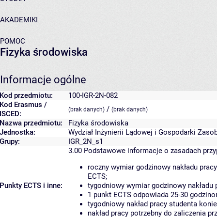
AKADEMIKI
POMOC
Fizyka środowiska
Informacje ogólne
Kod przedmiotu:
100-IGR-2N-082
Kod Erasmus /
/
(brak danych)
(brak danych)
ISCED:
Nazwa przedmiotu:
Fizyka środowiska
Jednostka:
Wydział Inżynierii Lądowej i Gospodarki Zaso
Grupy:
IGR_2N_s1
3.00
Podstawowe informacje o zasadach prz
roczny wymiar godzinowy nakładu pracy
ECTS;
Punkty ECTS i inne:
tygodniowy wymiar godzinowy nakładu p
1 punkt ECTS odpowiada 25-30 godzinom
tygodniowy nakład pracy studenta konie
nakład pracy potrzebny do zaliczenia p