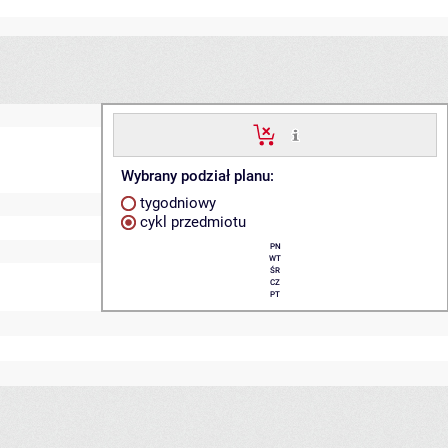
Wybrany podział planu:
tygodniowy
cykl przedmiotu
PN
WT
ŚR
CZ
PT