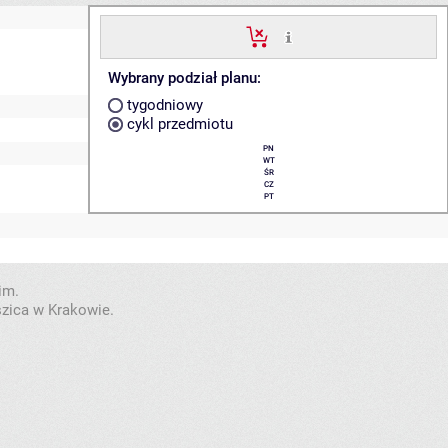
Wybrany podział planu:
tygodniowy
cykl przedmiotu
PN
WT
ŚR
CZ
PT
im.
szica w Krakowie.