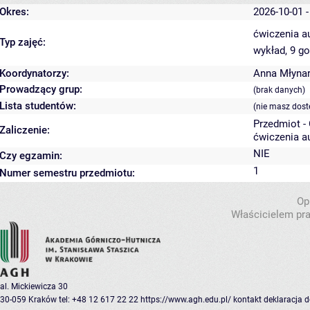
Okres:
2026-10-01 -
ćwiczenia a
Typ zajęć:
wykład, 9 g
Koordynatorzy:
Anna Młyna
Prowadzący grup:
(brak danych)
Lista studentów:
(nie masz dost
Przedmiot -
Zaliczenie:
ćwiczenia au
NIE
Czy egzamin:
1
Numer semestru przedmiotu:
Op
Właścicielem pra
al. Mickiewicza 30
30-059 Kraków
tel: +48 12 617 22 22
https://www.agh.edu.pl/
kontakt
deklaracja 