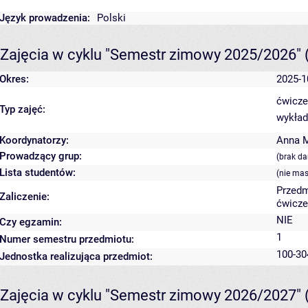
Język prowadzenia:
Polski
Zajęcia w cyklu "Semestr zimowy 2025/2026"
Okres:
2025-1
ćwicze
Typ zajęć:
wykład
Koordynatorzy:
Anna 
Prowadzący grup:
(brak d
Lista studentów:
(nie ma
Przedm
Zaliczenie:
ćwicze
NIE
Czy egzamin:
1
Numer semestru przedmiotu:
100-30
Jednostka realizująca przedmiot:
Zajęcia w cyklu "Semestr zimowy 2026/2027"