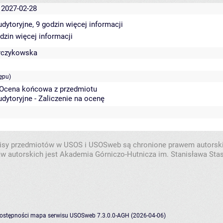
 2027-02-28
udytoryjne, 9 godzin
więcej informacji
odzin
więcej informacji
rczykowska
ępu)
 Ocena końcowa z przedmiotu
dytoryjne - Zaliczenie na ocenę
isy przedmiotów w USOS i USOSweb są chronione prawem autorsk
w autorskich jest Akademia Górniczo-Hutnicza im. Stanisława Sta
dostępności
mapa serwisu
USOSweb 7.3.0.0-AGH (2026-04-06)