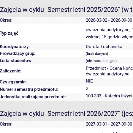
Zajęcia w cyklu "Semestr letni 2025/2026"
(w t
Okres:
2026-03-02 - 2026-09-30
ćwiczenia audytoryjne,
Typ zajęć:
wykład, 15 godzin
więce
Koordynatorzy:
Dorota Łochańska
Prowadzący grup:
(brak danych)
Lista studentów:
(nie masz dostępu)
Przedmiot - Ocena koń
Zaliczenie:
ćwiczenia audytoryjne -
NIE
Czy egzamin:
2
Numer semestru przedmiotu:
100-303 - Katedra Inżyn
Jednostka realizująca przedmiot:
Zajęcia w cyklu "Semestr letni 2026/2027"
(je
Okres:
2027-03-01 - 2027-09-30