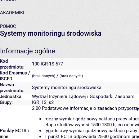
AKADEMIKI
POMOC
Systemy monitoringu środowiska
Informacje ogólne
Kod
100-IGR-1S-577
przedmiotu:
Kod Erasmus /
/
(brak danych)
(brak danych)
ISCED:
Nazwa
Systemy monitoringu środowiska
przedmiotu:
Jednostka:
Wydział Inżynierii Lądowej i Gospodarki Zasobami
Grupy:
IGR_1S_s2
2.00
Podstawowe informacje o zasadach przyporz
roczny wymiar godzinowy nakładu pracy stude
etapu studiów wynosi 1500-1800 h, co odpow
Punkty ECTS i
tygodniowy wymiar godzinowy nakładu pracy 
inne:
1 punkt ECTS odpowiada 25-30 godzinom pracy