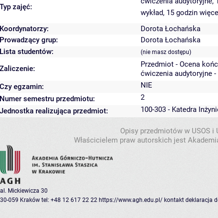
ćwiczenia audytoryjne,
Typ zajęć:
wykład, 15 godzin
więce
Koordynatorzy:
Dorota Łochańska
Prowadzący grup:
Dorota Łochańska
Lista studentów:
(nie masz dostępu)
Przedmiot - Ocena koń
Zaliczenie:
ćwiczenia audytoryjne -
NIE
Czy egzamin:
2
Numer semestru przedmiotu:
100-303 - Katedra Inżyn
Jednostka realizująca przedmiot:
Opisy przedmiotów w USOS i
Właścicielem praw autorskich jest Akademia
al. Mickiewicza 30
30-059 Kraków
tel: +48 12 617 22 22
https://www.agh.edu.pl/
kontakt
deklaracja 