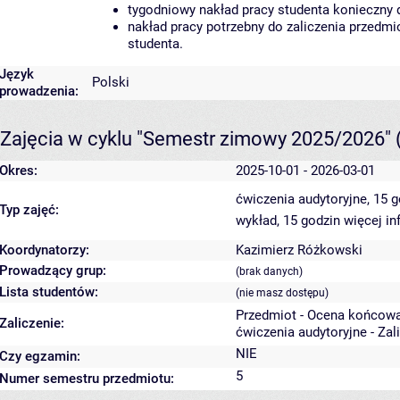
tygodniowy nakład pracy studenta konieczny 
nakład pracy potrzebny do zaliczenia przedm
studenta.
Język
Polski
prowadzenia:
Zajęcia w cyklu "Semestr zimowy 2025/2026"
Okres:
2025-10-01 - 2026-03-01
ćwiczenia audytoryjne, 15 
Typ zajęć:
wykład, 15 godzin
więcej in
Koordynatorzy:
Kazimierz Różkowski
Prowadzący grup:
(brak danych)
Lista studentów:
(nie masz dostępu)
Przedmiot - Ocena końcowa
Zaliczenie:
ćwiczenia audytoryjne - Zal
NIE
Czy egzamin:
5
Numer semestru przedmiotu: