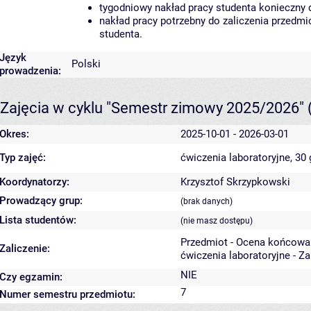
tygodniowy nakład pracy studenta konieczny 
nakład pracy potrzebny do zaliczenia przedm
studenta.
Język
Polski
prowadzenia:
Zajęcia w cyklu "Semestr zimowy 2025/2026"
Okres:
2025-10-01 - 2026-03-01
Typ zajęć:
ćwiczenia laboratoryjne, 30
Koordynatorzy:
Krzysztof Skrzypkowski
Prowadzący grup:
(brak danych)
Lista studentów:
(nie masz dostępu)
Przedmiot - Ocena końcowa
Zaliczenie:
ćwiczenia laboratoryjne - Z
NIE
Czy egzamin:
7
Numer semestru przedmiotu: