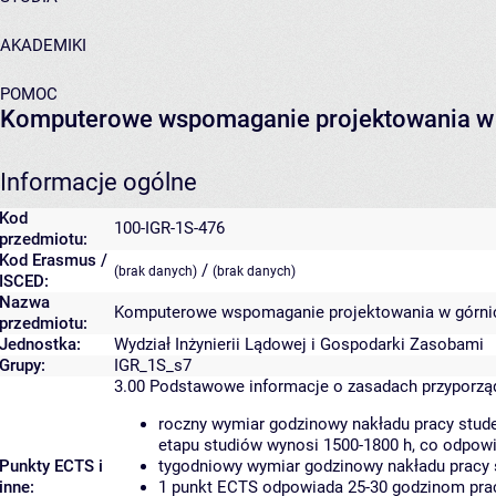
AKADEMIKI
POMOC
Komputerowe wspomaganie projektowania w
Informacje ogólne
Kod
100-IGR-1S-476
przedmiotu:
Kod Erasmus /
/
(brak danych)
(brak danych)
ISCED:
Nazwa
Komputerowe wspomaganie projektowania w górn
przedmiotu:
Jednostka:
Wydział Inżynierii Lądowej i Gospodarki Zasobami
Grupy:
IGR_1S_s7
3.00
Podstawowe informacje o zasadach przyporz
roczny wymiar godzinowy nakładu pracy stude
etapu studiów wynosi 1500-1800 h, co odpow
Punkty ECTS i
tygodniowy wymiar godzinowy nakładu pracy 
inne:
1 punkt ECTS odpowiada 25-30 godzinom pracy