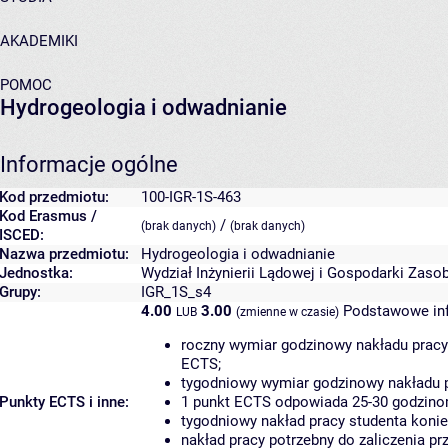
AKADEMIKI
POMOC
Hydrogeologia i odwadnianie
Informacje ogólne
Kod przedmiotu:
100-IGR-1S-463
Kod Erasmus /
/
(brak danych)
(brak danych)
ISCED:
Nazwa przedmiotu:
Hydrogeologia i odwadnianie
Jednostka:
Wydział Inżynierii Lądowej i Gospodarki Zaso
Grupy:
IGR_1S_s4
4.00
3.00
Podstawowe inf
LUB
(zmienne w czasie)
roczny wymiar godzinowy nakładu pracy
ECTS;
tygodniowy wymiar godzinowy nakładu p
Punkty ECTS i inne:
1 punkt ECTS odpowiada 25-30 godzinom
tygodniowy nakład pracy studenta konie
nakład pracy potrzebny do zaliczenia p