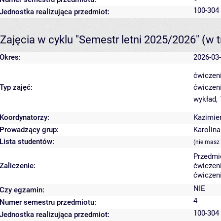
100-304 
Jednostka realizująca przedmiot:
Zajęcia w cyklu "Semestr letni 2025/2026"
(w t
Okres:
2026-03-
ćwiczeni
Typ zajęć:
ćwiczen
wykład,
Koordynatorzy:
Kazimie
Prowadzący grup:
Karolin
Lista studentów:
(nie masz
Przedmi
Zaliczenie:
ćwiczeni
ćwiczeni
NIE
Czy egzamin:
4
Numer semestru przedmiotu:
100-304 
Jednostka realizująca przedmiot: