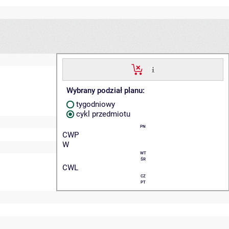
Wybrany podział planu:
tygodniowy
cykl przedmiotu
PN
CWP
W
WT
ŚR
CWL
CZ
PT