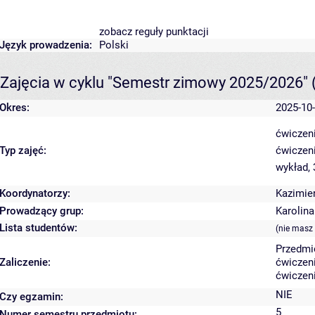
zobacz reguły punktacji
Język prowadzenia:
Polski
Zajęcia w cyklu "Semestr zimowy 2025/2026"
Okres:
2025-10-
ćwiczeni
Typ zajęć:
ćwiczeni
wykład,
Koordynatorzy:
Kazimie
Prowadzący grup:
Karolin
Lista studentów:
(nie masz
Przedmi
Zaliczenie:
ćwiczeni
ćwiczeni
NIE
Czy egzamin:
5
Numer semestru przedmiotu: