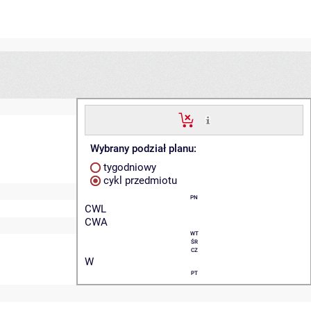
Wybrany podział planu:
tygodniowy
cykl przedmiotu
PN
CWL
CWA
WT
ŚR
CZ
W
PT