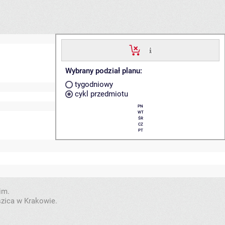
Wybrany podział planu:
tygodniowy
cykl przedmiotu
PN
WT
ŚR
CZ
PT
im.
szica w Krakowie.