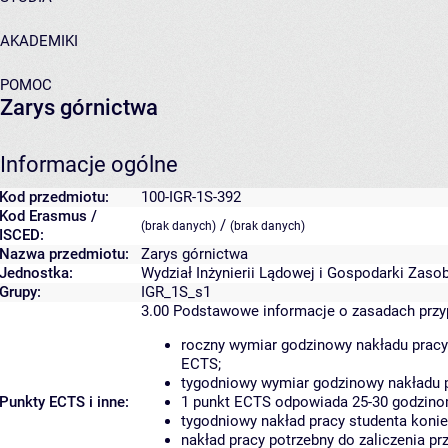
AKADEMIKI
POMOC
Zarys górnictwa
Informacje ogólne
Kod przedmiotu:
100-IGR-1S-392
Kod Erasmus /
/
(brak danych)
(brak danych)
ISCED:
Nazwa przedmiotu:
Zarys górnictwa
Jednostka:
Wydział Inżynierii Lądowej i Gospodarki Zaso
Grupy:
IGR_1S_s1
3.00
Podstawowe informacje o zasadach prz
roczny wymiar godzinowy nakładu pracy
ECTS;
tygodniowy wymiar godzinowy nakładu p
Punkty ECTS i inne:
1 punkt ECTS odpowiada 25-30 godzinom
tygodniowy nakład pracy studenta konie
nakład pracy potrzebny do zaliczenia p