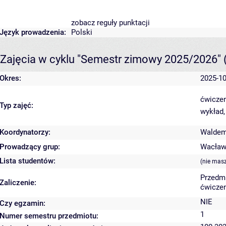
zobacz reguły punktacji
Język prowadzenia:
Polski
Zajęcia w cyklu "Semestr zimowy 2025/2026"
Okres:
2025-10
ćwiczen
Typ zajęć:
wykład,
Koordynatorzy:
Waldem
Prowadzący grup:
Wacław
Lista studentów:
(nie mas
Przedm
Zaliczenie:
ćwiczen
NIE
Czy egzamin:
1
Numer semestru przedmiotu: