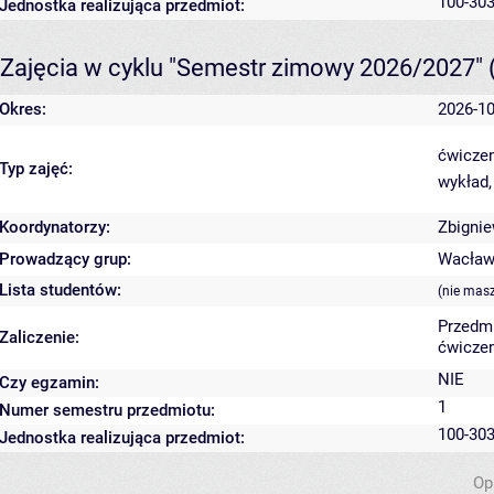
100-303
Jednostka realizująca przedmiot:
Zajęcia w cyklu "Semestr zimowy 2026/2027"
Okres:
2026-10
ćwiczen
Typ zajęć:
wykład,
Koordynatorzy:
Zbigni
Prowadzący grup:
Wacław
Lista studentów:
(nie mas
Przedm
Zaliczenie:
ćwiczen
NIE
Czy egzamin:
1
Numer semestru przedmiotu:
100-303
Jednostka realizująca przedmiot:
Op