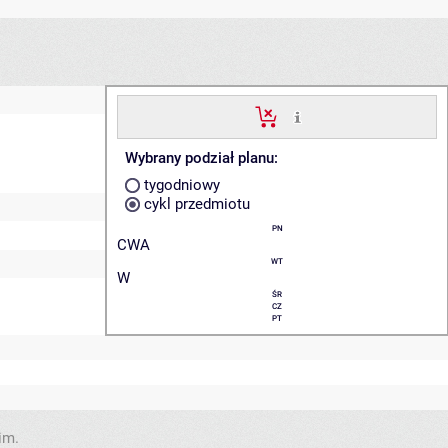
Wybrany podział planu:
tygodniowy
cykl przedmiotu
PN
CWA
WT
W
ŚR
CZ
PT
im.