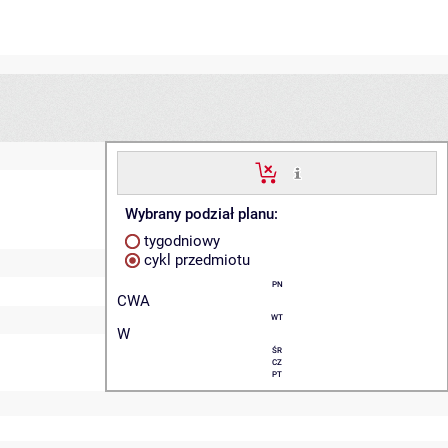
Wybrany podział planu:
tygodniowy
cykl przedmiotu
PN
CWA
WT
W
ŚR
CZ
PT