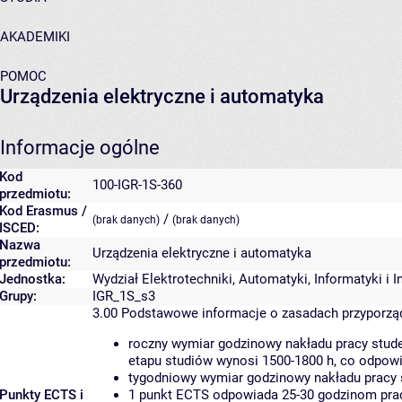
AKADEMIKI
POMOC
Urządzenia elektryczne i automatyka
Informacje ogólne
Kod
100-IGR-1S-360
przedmiotu:
Kod Erasmus /
/
(brak danych)
(brak danych)
ISCED:
Nazwa
Urządzenia elektryczne i automatyka
przedmiotu:
Jednostka:
Wydział Elektrotechniki, Automatyki, Informatyki i 
Grupy:
IGR_1S_s3
3.00
Podstawowe informacje o zasadach przyporz
roczny wymiar godzinowy nakładu pracy stude
etapu studiów wynosi 1500-1800 h, co odpow
tygodniowy wymiar godzinowy nakładu pracy 
Punkty ECTS i
1 punkt ECTS odpowiada 25-30 godzinom pracy