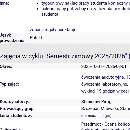
inne:
tygodniowy nakład pracy studenta konieczny 
nakład pracy potrzebny do zaliczenia przedm
studenta.
zobacz reguły punktacji
Język
Polski
prowadzenia:
Zajęcia w cyklu "Semestr zimowy 2025/2026"
Okres:
2025-10-01 - 2026-03-01
ćwiczenia audytoryjne, 1
Typ zajęć:
ćwiczenia laboratoryjne,
wykład, 15 godzin
więcej
Koordynatorzy:
Stanisław Piróg
Prowadzący grup:
Szczepan Milewski
,
Stan
Lista studentów:
(nie masz dostępu)
Przedmiot - Ocena końco
Zaliczenie:
ćwiczenia audytoryjne - 