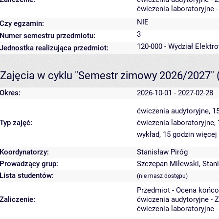
ćwiczenia laboratoryjne 
NIE
Czy egzamin:
3
Numer semestru przedmiotu:
120-000 - Wydział Elektro
Jednostka realizująca przedmiot:
Zajęcia w cyklu "Semestr zimowy 2026/2027"
Okres:
2026-10-01 - 2027-02-28
ćwiczenia audytoryjne, 1
Typ zajęć:
ćwiczenia laboratoryjne,
wykład, 15 godzin
więcej
Koordynatorzy:
Stanisław Piróg
Prowadzący grup:
Szczepan Milewski
,
Stan
Lista studentów:
(nie masz dostępu)
Przedmiot - Ocena końco
Zaliczenie:
ćwiczenia audytoryjne - 
ćwiczenia laboratoryjne 