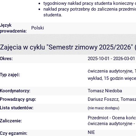
tygodniowy nakład pracy studenta konieczny 
nakład pracy potrzebny do zaliczenia przedm
studenta.
Język
Polski
prowadzenia:
Zajęcia w cyklu "Semestr zimowy 2025/2026"
Okres:
2025-10-01 - 2026-03-01
ćwiczenia audytoryjne,
Typ zajęć:
wykład, 15 godzin
więce
Koordynatorzy:
Tomasz Niedoba
Prowadzący grup:
Dariusz Foszcz
,
Tomasz
Lista studentów:
(nie masz dostępu)
Przedmiot - Ocena koń
Zaliczenie:
ćwiczenia audytoryjne -
NIE
Czy egzamin: