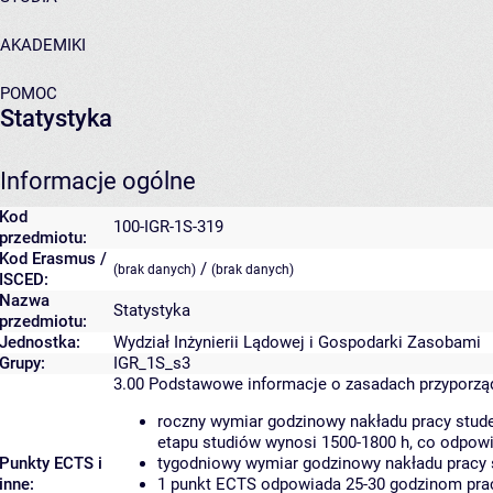
AKADEMIKI
POMOC
Statystyka
Informacje ogólne
Kod
100-IGR-1S-319
przedmiotu:
Kod Erasmus /
/
(brak danych)
(brak danych)
ISCED:
Nazwa
Statystyka
przedmiotu:
Jednostka:
Wydział Inżynierii Lądowej i Gospodarki Zasobami
Grupy:
IGR_1S_s3
3.00
Podstawowe informacje o zasadach przyporz
roczny wymiar godzinowy nakładu pracy stude
etapu studiów wynosi 1500-1800 h, co odpow
Punkty ECTS i
tygodniowy wymiar godzinowy nakładu pracy 
inne:
1 punkt ECTS odpowiada 25-30 godzinom pracy