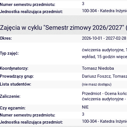
3
Numer semestru przedmiotu:
100-304 - Katedra Inżyn
Jednostka realizująca przedmiot:
Zajęcia w cyklu "Semestr zimowy 2026/2027"
Okres:
2026-10-01 - 2027-02-28
ćwiczenia audytoryjne,
Typ zajęć:
wykład, 15 godzin
więce
Koordynatorzy:
Tomasz Niedoba
Prowadzący grup:
Dariusz Foszcz
,
Tomasz
Lista studentów:
(nie masz dostępu)
Przedmiot - Ocena koń
Zaliczenie:
ćwiczenia audytoryjne -
NIE
Czy egzamin:
3
Numer semestru przedmiotu:
100-304 - Katedra Inżyn
Jednostka realizująca przedmiot: