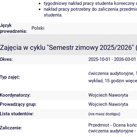
tygodniowy nakład pracy studenta konieczny 
nakład pracy potrzebny do zaliczenia przedm
studenta.
Język
Polski
prowadzenia:
Zajęcia w cyklu "Semestr zimowy 2025/2026"
Okres:
2025-10-01 - 2026-03-01
ćwiczenia audytoryjne,
Typ zajęć:
wykład, 15 godzin
więce
Koordynatorzy:
Wojciech Naworyta
Prowadzący grup:
Wojciech Naworyta
Lista studentów:
(nie masz dostępu)
Przedmiot - Ocena koń
Zaliczenie:
ćwiczenia audytoryjne -