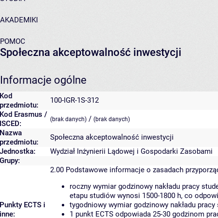
AKADEMIKI
POMOC
Społeczna akceptowalność inwestycji
Informacje ogólne
Kod
100-IGR-1S-312
przedmiotu:
Kod Erasmus /
/
(brak danych)
(brak danych)
ISCED:
Nazwa
Społeczna akceptowalność inwestycji
przedmiotu:
Jednostka:
Wydział Inżynierii Lądowej i Gospodarki Zasobami
Grupy:
2.00
Podstawowe informacje o zasadach przyporz
roczny wymiar godzinowy nakładu pracy stude
etapu studiów wynosi 1500-1800 h, co odpow
Punkty ECTS i
tygodniowy wymiar godzinowy nakładu pracy 
inne:
1 punkt ECTS odpowiada 25-30 godzinom pracy