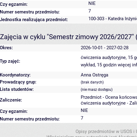
NIE
Czy egzamin:
7
Numer semestru przedmiotu:
100-303 - Katedra Inżyn
Jednostka realizująca przedmiot:
Zajęcia w cyklu "Semestr zimowy 2026/2027"
Okres:
2026-10-01 - 2027-02-28
ćwiczenia audytoryjne, 15 
Typ zajęć:
wykład, 15 godzin
więcej in
Koordynatorzy:
Anna Ostręga
Prowadzący grup:
(brak danych)
Lista studentów:
(nie masz dostępu)
Przedmiot - Ocena końcowa
Zaliczenie:
ćwiczenia audytoryjne - Zal
NIE
Czy egzamin:
7
Numer semestru przedmiotu:
Opisy przedmiotów w USOS i