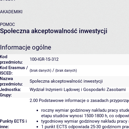
AKADEMIKI
POMOC
Społeczna akceptowalność inwestycji
Informacje ogólne
Kod
100-IGR-1S-312
przedmiotu:
Kod Erasmus /
/
(brak danych)
(brak danych)
ISCED:
Nazwa
Społeczna akceptowalność inwestycji
przedmiotu:
Jednostka:
Wydział Inżynierii Lądowej i Gospodarki Zasobami
Grupy:
2.00
Podstawowe informacje o zasadach przyporz
roczny wymiar godzinowy nakładu pracy stude
etapu studiów wynosi 1500-1800 h, co odpow
Punkty ECTS i
tygodniowy wymiar godzinowy nakładu pracy 
inne:
1 punkt ECTS odpowiada 25-30 godzinom pracy