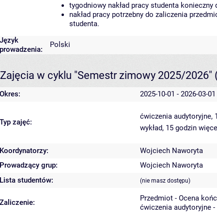
tygodniowy nakład pracy studenta konieczny 
nakład pracy potrzebny do zaliczenia przedm
studenta.
Język
Polski
prowadzenia:
Zajęcia w cyklu "Semestr zimowy 2025/2026"
Okres:
2025-10-01 - 2026-03-01
ćwiczenia audytoryjne,
Typ zajęć:
wykład, 15 godzin
więce
Koordynatorzy:
Wojciech Naworyta
Prowadzący grup:
Wojciech Naworyta
Lista studentów:
(nie masz dostępu)
Przedmiot - Ocena koń
Zaliczenie:
ćwiczenia audytoryjne -