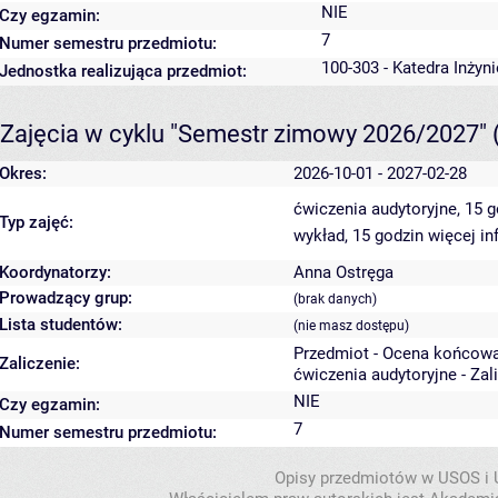
NIE
Czy egzamin:
7
Numer semestru przedmiotu:
100-303 - Katedra Inżyn
Jednostka realizująca przedmiot:
Zajęcia w cyklu "Semestr zimowy 2026/2027"
Okres:
2026-10-01 - 2027-02-28
ćwiczenia audytoryjne, 15 
Typ zajęć:
wykład, 15 godzin
więcej in
Koordynatorzy:
Anna Ostręga
Prowadzący grup:
(brak danych)
Lista studentów:
(nie masz dostępu)
Przedmiot - Ocena końcowa
Zaliczenie:
ćwiczenia audytoryjne - Zal
NIE
Czy egzamin:
7
Numer semestru przedmiotu:
Opisy przedmiotów w USOS i