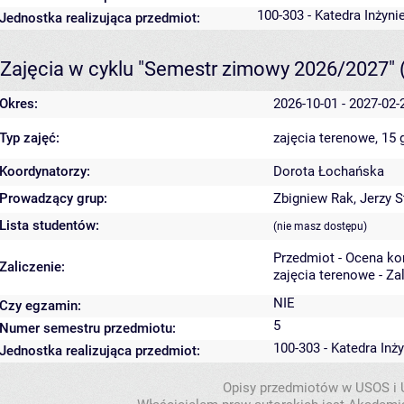
100-303 - Katedra Inżyni
Jednostka realizująca przedmiot:
Zajęcia w cyklu "Semestr zimowy 2026/2027"
Okres:
2026-10-01 - 2027-02-
Typ zajęć:
zajęcia terenowe, 15
Koordynatorzy:
Dorota Łochańska
Prowadzący grup:
Zbigniew Rak
,
Jerzy S
Lista studentów:
(nie masz dostępu)
Przedmiot - Ocena k
Zaliczenie:
zajęcia terenowe - Za
NIE
Czy egzamin:
5
Numer semestru przedmiotu:
100-303 - Katedra Inż
Jednostka realizująca przedmiot:
Opisy przedmiotów w USOS i