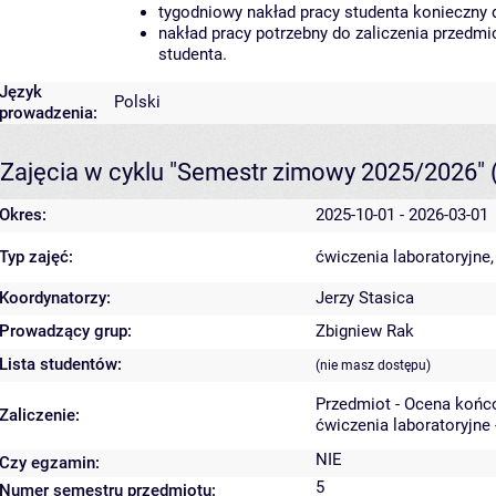
tygodniowy nakład pracy studenta konieczny 
nakład pracy potrzebny do zaliczenia przedm
studenta.
Język
Polski
prowadzenia:
Zajęcia w cyklu "Semestr zimowy 2025/2026"
Okres:
2025-10-01 - 2026-03-01
Typ zajęć:
ćwiczenia laboratoryjne
Koordynatorzy:
Jerzy Stasica
Prowadzący grup:
Zbigniew Rak
Lista studentów:
(nie masz dostępu)
Przedmiot - Ocena końc
Zaliczenie:
ćwiczenia laboratoryjne 
NIE
Czy egzamin:
5
Numer semestru przedmiotu: