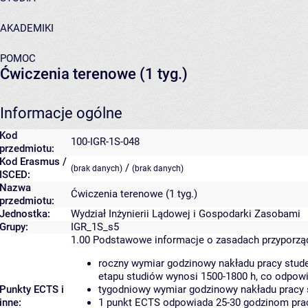
AKADEMIKI
POMOC
Ćwiczenia terenowe (1 tyg.)
Informacje ogólne
Kod
100-IGR-1S-048
przedmiotu:
Kod Erasmus /
/
(brak danych)
(brak danych)
ISCED:
Nazwa
Ćwiczenia terenowe (1 tyg.)
przedmiotu:
Jednostka:
Wydział Inżynierii Lądowej i Gospodarki Zasobami
Grupy:
IGR_1S_s5
1.00
Podstawowe informacje o zasadach przyporz
roczny wymiar godzinowy nakładu pracy stude
etapu studiów wynosi 1500-1800 h, co odpow
Punkty ECTS i
tygodniowy wymiar godzinowy nakładu pracy 
inne:
1 punkt ECTS odpowiada 25-30 godzinom pracy