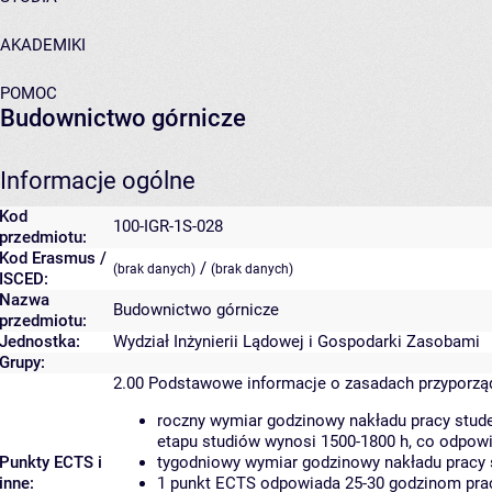
AKADEMIKI
POMOC
Budownictwo górnicze
Informacje ogólne
Kod
100-IGR-1S-028
przedmiotu:
Kod Erasmus /
/
(brak danych)
(brak danych)
ISCED:
Nazwa
Budownictwo górnicze
przedmiotu:
Jednostka:
Wydział Inżynierii Lądowej i Gospodarki Zasobami
Grupy:
2.00
Podstawowe informacje o zasadach przyporz
roczny wymiar godzinowy nakładu pracy stude
etapu studiów wynosi 1500-1800 h, co odpow
Punkty ECTS i
tygodniowy wymiar godzinowy nakładu pracy 
inne:
1 punkt ECTS odpowiada 25-30 godzinom pracy