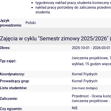
tygodniowy nakład pracy studenta konieczny 
nakład pracy potrzebny do zaliczenia przedm
studenta.
Język
Polski
prowadzenia:
Zajęcia w cyklu "Semestr zimowy 2025/2026"
Okres:
2025-10-01 - 2026-03-01
ćwiczenia projektowe, 
Typ zajęć:
wykład, 15 godzin
więce
Koordynatorzy:
Kornel Frydrych
Prowadzący grup:
Kornel Frydrych
Lista studentów:
(nie masz dostępu)
Przedmiot - Ocena koń
Zaliczenie:
ćwiczenia projektowe -
NIE
Czy egzamin: