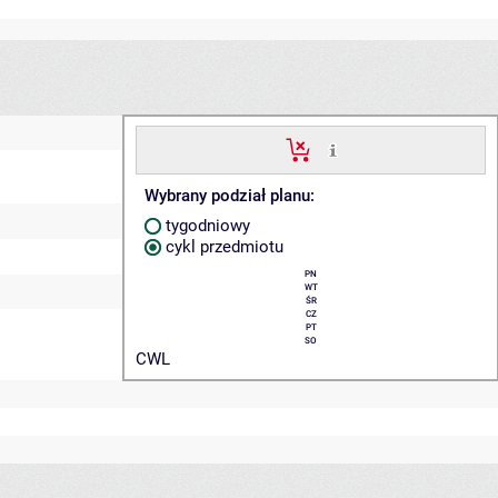
Wybrany podział planu:
tygodniowy
cykl przedmiotu
PN
WT
ŚR
CZ
PT
SO
CWL