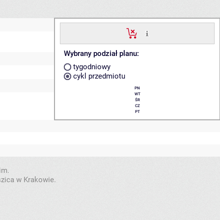
Wybrany podział planu:
tygodniowy
cykl przedmiotu
PN
WT
ŚR
CZ
PT
im.
szica w Krakowie.