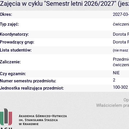
Zajęcia w cyklu "Semestr letni 2026/2027"
(je
Okres:
2027-03-
Typ zajęć:
ćwiczeni
Koordynatorzy:
Dorota 
Prowadzący grup:
Dorota 
Lista studentów:
(nie masz
Przedmi
Zaliczenie:
ćwiczeni
NIE
Czy egzamin:
2
Numer semestru przedmiotu:
100-302
Jednostka realizująca przedmiot:
Op
Właścicielem pra