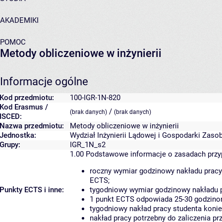
AKADEMIKI
POMOC
Metody obliczeniowe w inżynierii
Informacje ogólne
Kod przedmiotu:
100-IGR-1N-820
Kod Erasmus /
/
(brak danych)
(brak danych)
ISCED:
Nazwa przedmiotu:
Metody obliczeniowe w inżynierii
Jednostka:
Wydział Inżynierii Lądowej i Gospodarki Zaso
Grupy:
IGR_1N_s2
1.00
Podstawowe informacje o zasadach prz
roczny wymiar godzinowy nakładu pracy
ECTS;
Punkty ECTS i inne:
tygodniowy wymiar godzinowy nakładu p
1 punkt ECTS odpowiada 25-30 godzinom
tygodniowy nakład pracy studenta konie
nakład pracy potrzebny do zaliczenia p