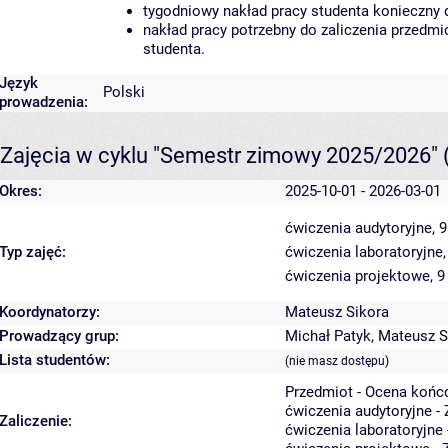
tygodniowy nakład pracy studenta konieczny 
nakład pracy potrzebny do zaliczenia przedm
studenta.
Język
Polski
prowadzenia:
Zajęcia w cyklu "Semestr zimowy 2025/2026"
Okres:
2025-10-01 - 2026-03-01
ćwiczenia audytoryjne, 
Typ zajęć:
ćwiczenia laboratoryjne
ćwiczenia projektowe, 9
Koordynatorzy:
Mateusz Sikora
Prowadzący grup:
Michał Patyk
,
Mateusz S
Lista studentów:
(nie masz dostępu)
Przedmiot - Ocena końc
ćwiczenia audytoryjne - 
Zaliczenie:
ćwiczenia laboratoryjne 