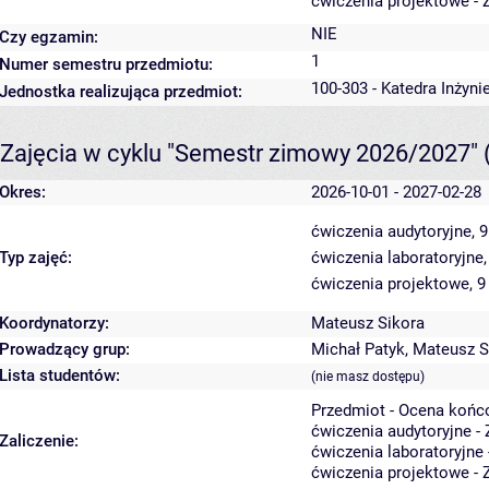
ćwiczenia projektowe - 
NIE
Czy egzamin:
1
Numer semestru przedmiotu:
100-303 - Katedra Inżyni
Jednostka realizująca przedmiot:
Zajęcia w cyklu "Semestr zimowy 2026/2027"
Okres:
2026-10-01 - 2027-02-28
ćwiczenia audytoryjne, 
Typ zajęć:
ćwiczenia laboratoryjne
ćwiczenia projektowe, 9
Koordynatorzy:
Mateusz Sikora
Prowadzący grup:
Michał Patyk
,
Mateusz S
Lista studentów:
(nie masz dostępu)
Przedmiot - Ocena końc
ćwiczenia audytoryjne - 
Zaliczenie:
ćwiczenia laboratoryjne 
ćwiczenia projektowe - 