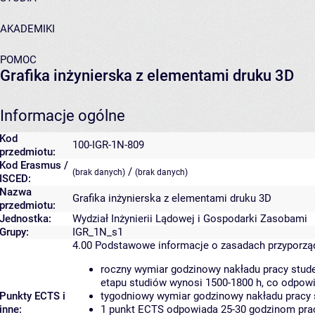
AKADEMIKI
POMOC
Grafika inżynierska z elementami druku 3D
Informacje ogólne
Kod
100-IGR-1N-809
przedmiotu:
Kod Erasmus /
/
(brak danych)
(brak danych)
ISCED:
Nazwa
Grafika inżynierska z elementami druku 3D
przedmiotu:
Jednostka:
Wydział Inżynierii Lądowej i Gospodarki Zasobami
Grupy:
IGR_1N_s1
4.00
Podstawowe informacje o zasadach przyporz
roczny wymiar godzinowy nakładu pracy stude
etapu studiów wynosi 1500-1800 h, co odpow
Punkty ECTS i
tygodniowy wymiar godzinowy nakładu pracy 
inne:
1 punkt ECTS odpowiada 25-30 godzinom pracy