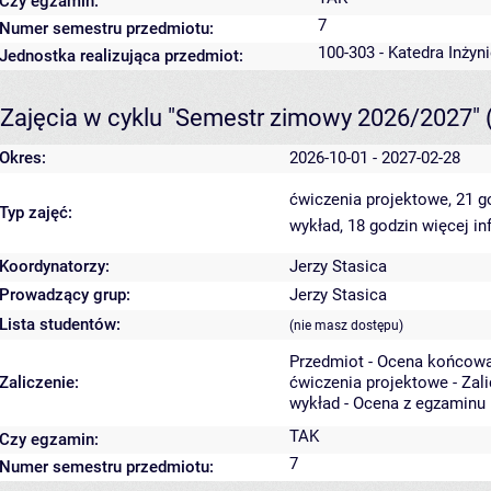
Czy egzamin:
7
Numer semestru przedmiotu:
100-303 - Katedra Inżyn
Jednostka realizująca przedmiot:
Zajęcia w cyklu "Semestr zimowy 2026/2027"
Okres:
2026-10-01 - 2027-02-28
ćwiczenia projektowe, 21 
Typ zajęć:
wykład, 18 godzin
więcej in
Koordynatorzy:
Jerzy Stasica
Prowadzący grup:
Jerzy Stasica
Lista studentów:
(nie masz dostępu)
Przedmiot - Ocena końcowa
Zaliczenie:
ćwiczenia projektowe - Zal
wykład - Ocena z egzaminu
TAK
Czy egzamin:
7
Numer semestru przedmiotu: