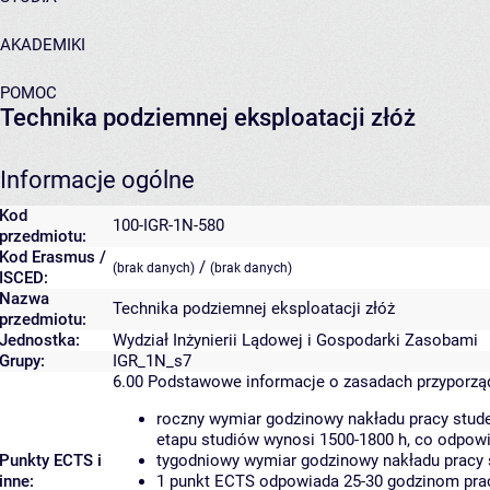
AKADEMIKI
POMOC
Technika podziemnej eksploatacji złóż
Informacje ogólne
Kod
100-IGR-1N-580
przedmiotu:
Kod Erasmus /
/
(brak danych)
(brak danych)
ISCED:
Nazwa
Technika podziemnej eksploatacji złóż
przedmiotu:
Jednostka:
Wydział Inżynierii Lądowej i Gospodarki Zasobami
Grupy:
IGR_1N_s7
6.00
Podstawowe informacje o zasadach przyporz
roczny wymiar godzinowy nakładu pracy stude
etapu studiów wynosi 1500-1800 h, co odpow
Punkty ECTS i
tygodniowy wymiar godzinowy nakładu pracy 
inne:
1 punkt ECTS odpowiada 25-30 godzinom pracy