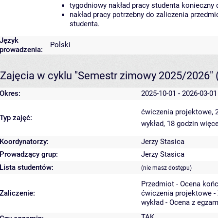
tygodniowy nakład pracy studenta konieczny 
nakład pracy potrzebny do zaliczenia przedm
studenta.
Język
Polski
prowadzenia:
Zajęcia w cyklu "Semestr zimowy 2025/2026"
Okres:
2025-10-01 - 2026-03-01
ćwiczenia projektowe, 
Typ zajęć:
wykład, 18 godzin
więce
Koordynatorzy:
Jerzy Stasica
Prowadzący grup:
Jerzy Stasica
Lista studentów:
(nie masz dostępu)
Przedmiot - Ocena koń
Zaliczenie:
ćwiczenia projektowe -
wykład - Ocena z egzam
TAK