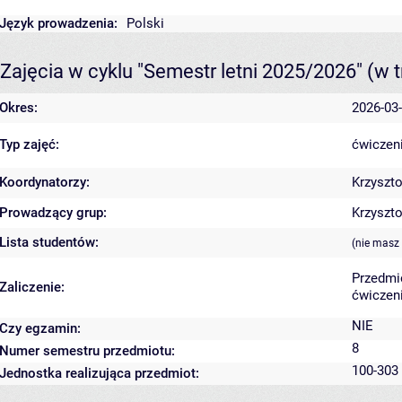
Język prowadzenia:
Polski
Zajęcia w cyklu "Semestr letni 2025/2026"
(w t
Okres:
2026-03-
Typ zajęć:
ćwiczeni
Koordynatorzy:
Krzyszt
Prowadzący grup:
Krzyszt
Lista studentów:
(nie masz
Przedmi
Zaliczenie:
ćwiczeni
NIE
Czy egzamin:
8
Numer semestru przedmiotu:
100-303 
Jednostka realizująca przedmiot: