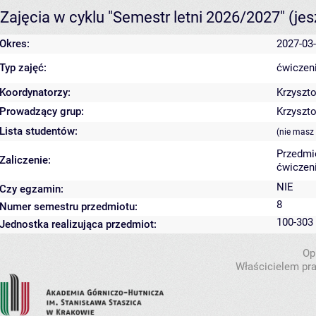
Zajęcia w cyklu "Semestr letni 2026/2027"
(je
Okres:
2027-03-
Typ zajęć:
ćwiczeni
Koordynatorzy:
Krzyszt
Prowadzący grup:
Krzyszt
Lista studentów:
(nie masz
Przedmi
Zaliczenie:
ćwiczeni
NIE
Czy egzamin:
8
Numer semestru przedmiotu:
100-303 
Jednostka realizująca przedmiot:
Op
Właścicielem pra