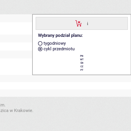
Wybrany podział planu:
tygodniowy
cykl przedmiotu
PN
WT
ŚR
CZ
PT
im.
szica w Krakowie.