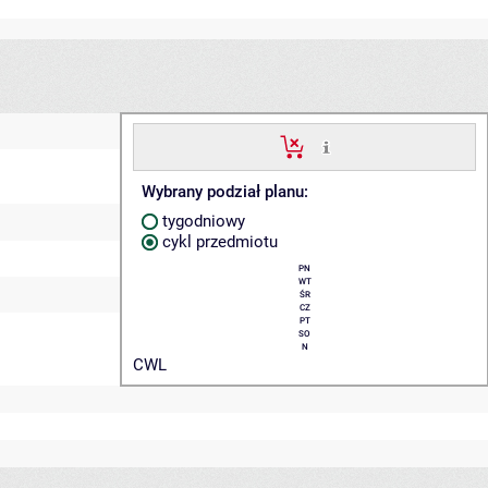
Wybrany podział planu:
tygodniowy
cykl przedmiotu
PN
WT
ŚR
CZ
PT
SO
N
CWL