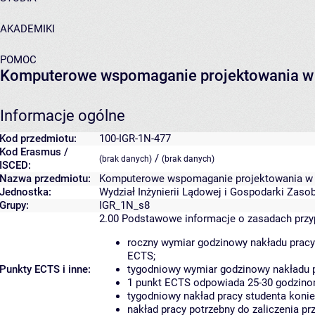
AKADEMIKI
POMOC
Komputerowe wspomaganie projektowania w
Informacje ogólne
Kod przedmiotu:
100-IGR-1N-477
Kod Erasmus /
/
(brak danych)
(brak danych)
ISCED:
Nazwa przedmiotu:
Komputerowe wspomaganie projektowania w 
Jednostka:
Wydział Inżynierii Lądowej i Gospodarki Zaso
Grupy:
IGR_1N_s8
2.00
Podstawowe informacje o zasadach prz
roczny wymiar godzinowy nakładu pracy
ECTS;
Punkty ECTS i inne:
tygodniowy wymiar godzinowy nakładu p
1 punkt ECTS odpowiada 25-30 godzinom
tygodniowy nakład pracy studenta konie
nakład pracy potrzebny do zaliczenia p