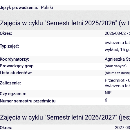
Język prowadzenia:
Polski
Zajęcia w cyklu "Semestr letni 2025/2026"
(w t
Okres:
2026-03-02 -
ćwiczenia la
Typ zajęć:
wykład, 15 g
Koordynatorzy:
Agnieszka S
Prowadzący grup:
(brak danych)
Lista studentów:
(nie masz dostę
Przedmiot -
Zaliczenie:
ćwiczenia la
NIE
Czy egzamin:
6
Numer semestru przedmiotu:
Zajęcia w cyklu "Semestr letni 2026/2027"
(je
Okres:
2027-03