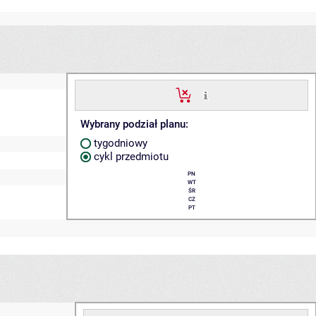
Wybrany podział planu:
tygodniowy
cykl przedmiotu
PN
WT
ŚR
CZ
PT