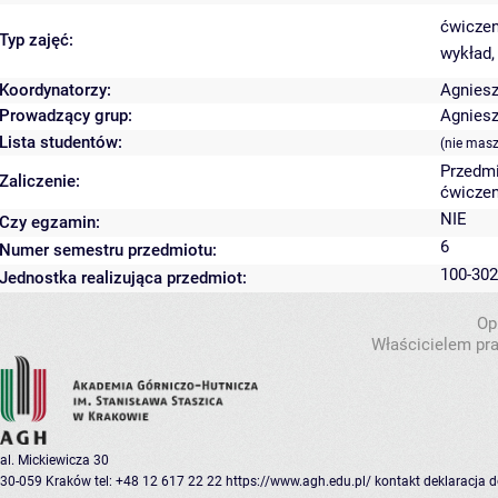
ćwiczen
Typ zajęć:
wykład,
Koordynatorzy:
Agnies
Prowadzący grup:
Agnies
Lista studentów:
(nie masz
Przedmi
Zaliczenie:
ćwiczen
NIE
Czy egzamin:
6
Numer semestru przedmiotu:
100-302
Jednostka realizująca przedmiot:
Op
Właścicielem pra
al. Mickiewicza 30
30-059 Kraków
tel: +48 12 617 22 22
https://www.agh.edu.pl/
kontakt
deklaracja 