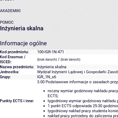
AKADEMIKI
POMOC
Inżynieria skalna
Informacje ogólne
Kod przedmiotu:
100-IGR-1N-471
Kod Erasmus /
/
(brak danych)
(brak danych)
ISCED:
Nazwa przedmiotu:
Inżynieria skalna
Jednostka:
Wydział Inżynierii Lądowej i Gospodarki Zaso
Grupy:
IGR_1N_s6
3.00
Podstawowe informacje o zasadach prz
roczny wymiar godzinowy nakładu pracy
ECTS;
Punkty ECTS i inne:
tygodniowy wymiar godzinowy nakładu p
1 punkt ECTS odpowiada 25-30 godzinom
tygodniowy nakład pracy studenta konie
nakład pracy potrzebny do zaliczenia p