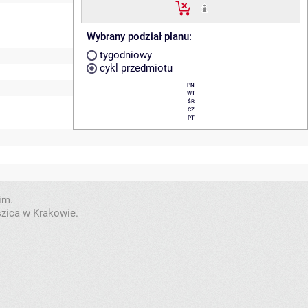
Wybrany podział planu:
tygodniowy
cykl przedmiotu
PN
WT
ŚR
CZ
PT
im.
szica w Krakowie.