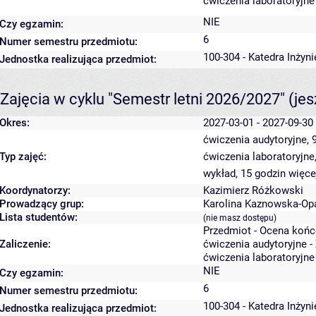
ćwiczenia laboratoryjne
NIE
Czy egzamin:
6
Numer semestru przedmiotu:
100-304 - Katedra Inżyn
Jednostka realizująca przedmiot:
Zajęcia w cyklu "Semestr letni 2026/2027"
(je
Okres:
2027-03-01 - 2027-09-30
ćwiczenia audytoryjne, 
Typ zajęć:
ćwiczenia laboratoryjne
wykład, 15 godzin
więce
Koordynatorzy:
Kazimierz Różkowski
Prowadzący grup:
Karolina Kaznowska-Op
Lista studentów:
(nie masz dostępu)
Przedmiot - Ocena koń
Zaliczenie:
ćwiczenia audytoryjne -
ćwiczenia laboratoryjne
NIE
Czy egzamin:
6
Numer semestru przedmiotu:
100-304 - Katedra Inżyn
Jednostka realizująca przedmiot: