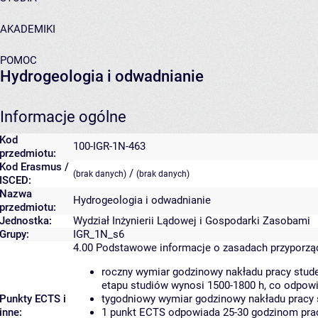
AKADEMIKI
POMOC
Hydrogeologia i odwadnianie
Informacje ogólne
Kod
100-IGR-1N-463
przedmiotu:
Kod Erasmus /
/
(brak danych)
(brak danych)
ISCED:
Nazwa
Hydrogeologia i odwadnianie
przedmiotu:
Jednostka:
Wydział Inżynierii Lądowej i Gospodarki Zasobami
Grupy:
IGR_1N_s6
4.00
Podstawowe informacje o zasadach przyporz
roczny wymiar godzinowy nakładu pracy stude
etapu studiów wynosi 1500-1800 h, co odpow
Punkty ECTS i
tygodniowy wymiar godzinowy nakładu pracy 
inne:
1 punkt ECTS odpowiada 25-30 godzinom pracy