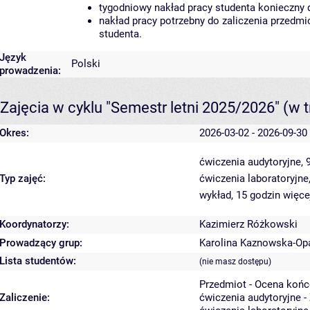
tygodniowy nakład pracy studenta konieczny 
nakład pracy potrzebny do zaliczenia przedm
studenta.
Język
Polski
prowadzenia:
Zajęcia w cyklu "Semestr letni 2025/2026"
(w t
Okres:
2026-03-02 - 2026-09-30
ćwiczenia audytoryjne, 
Typ zajęć:
ćwiczenia laboratoryjne
wykład, 15 godzin
więce
Koordynatorzy:
Kazimierz Różkowski
Prowadzący grup:
Karolina Kaznowska-Op
Lista studentów:
(nie masz dostępu)
Przedmiot - Ocena koń
Zaliczenie:
ćwiczenia audytoryjne -