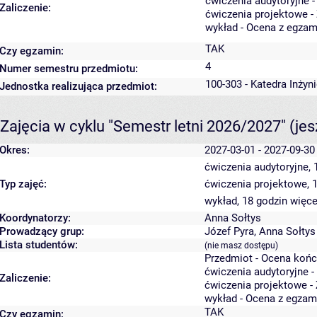
ćwiczenia audytoryjne -
Zaliczenie:
ćwiczenia projektowe -
wykład - Ocena z egzam
TAK
Czy egzamin:
4
Numer semestru przedmiotu:
100-303 - Katedra Inżyn
Jednostka realizująca przedmiot:
Zajęcia w cyklu "Semestr letni 2026/2027"
(je
Okres:
2027-03-01 - 2027-09-30
ćwiczenia audytoryjne,
Typ zajęć:
ćwiczenia projektowe, 
wykład, 18 godzin
więce
Koordynatorzy:
Anna Sołtys
Prowadzący grup:
Józef Pyra
,
Anna Sołtys
Lista studentów:
(nie masz dostępu)
Przedmiot - Ocena koń
ćwiczenia audytoryjne -
Zaliczenie:
ćwiczenia projektowe - 
wykład - Ocena z egzam
TAK
Czy egzamin: