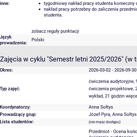
inne:
tygodniowy nakład pracy studenta konieczny 
nakład pracy potrzebny do zaliczenia przedm
studenta.
zobacz reguły punktacji
Język
Polski
prowadzenia:
Zajęcia w cyklu "Semestr letni 2025/2026"
(w t
Okres:
2026-03-02 - 2026-09-30
ćwiczenia audytoryjne,
Typ zajęć:
ćwiczenia projektowe, 
wykład, 21 godzin
więce
Koordynatorzy:
Anna Sołtys
Prowadzący grup:
Józef Pyra
,
Anna Sołtys
Lista studentów:
(nie masz dostępu)
Przedmiot - Ocena koń