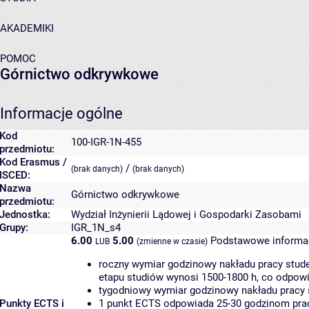
AKADEMIKI
POMOC
Górnictwo odkrywkowe
Informacje ogólne
Kod
100-IGR-1N-455
przedmiotu:
Kod Erasmus /
/
(brak danych)
(brak danych)
ISCED:
Nazwa
Górnictwo odkrywkowe
przedmiotu:
Jednostka:
Wydział Inżynierii Lądowej i Gospodarki Zasobami
Grupy:
IGR_1N_s4
6.00
5.00
Podstawowe informac
LUB
(zmienne w czasie)
roczny wymiar godzinowy nakładu pracy stude
etapu studiów wynosi 1500-1800 h, co odpow
tygodniowy wymiar godzinowy nakładu pracy 
Punkty ECTS i
1 punkt ECTS odpowiada 25-30 godzinom pracy