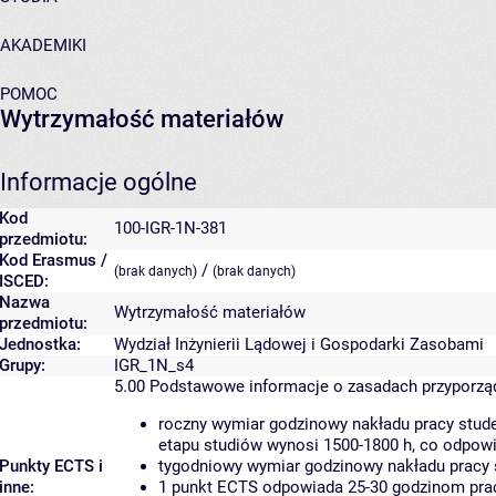
AKADEMIKI
POMOC
Wytrzymałość materiałów
Informacje ogólne
Kod
100-IGR-1N-381
przedmiotu:
Kod Erasmus /
/
(brak danych)
(brak danych)
ISCED:
Nazwa
Wytrzymałość materiałów
przedmiotu:
Jednostka:
Wydział Inżynierii Lądowej i Gospodarki Zasobami
Grupy:
IGR_1N_s4
5.00
Podstawowe informacje o zasadach przyporz
roczny wymiar godzinowy nakładu pracy stude
etapu studiów wynosi 1500-1800 h, co odpow
Punkty ECTS i
tygodniowy wymiar godzinowy nakładu pracy 
inne:
1 punkt ECTS odpowiada 25-30 godzinom pracy