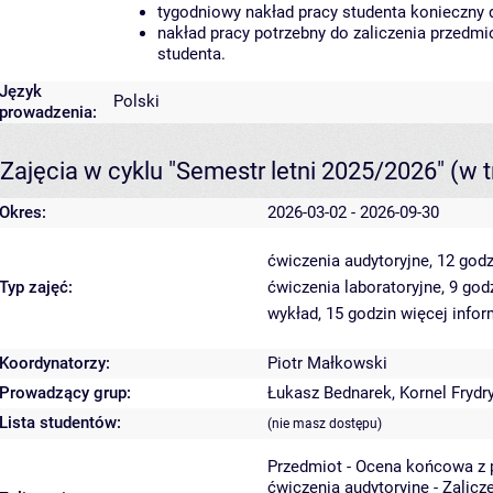
tygodniowy nakład pracy studenta konieczny 
nakład pracy potrzebny do zaliczenia przedm
studenta.
Język
Polski
prowadzenia:
Zajęcia w cyklu "Semestr letni 2025/2026"
(w t
Okres:
2026-03-02 - 2026-09-30
ćwiczenia audytoryjne, 12 god
Typ zajęć:
ćwiczenia laboratoryjne, 9 god
wykład, 15 godzin
więcej infor
Koordynatorzy:
Piotr Małkowski
Prowadzący grup:
Łukasz Bednarek
,
Kornel Frydr
Lista studentów:
(nie masz dostępu)
Przedmiot - Ocena końcowa z 
ćwiczenia audytoryjne - Zalicz