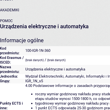
AKADEMIKI
POMOC
Urządzenia elektryczne i automatyka
Informacje ogólne
Kod
100-IGR-1N-360
przedmiotu:
Kod Erasmus /
/
(brak danych)
(brak danych)
ISCED:
Nazwa
Urządzenia elektryczne i automatyka
przedmiotu:
Jednostka:
Wydział Elektrotechniki, Automatyki, Informatyki i 
Grupy:
IGR_1N_s5
4.00
Podstawowe informacje o zasadach przyporz
roczny wymiar godzinowy nakładu pracy stude
etapu studiów wynosi 1500-1800 h, co odpow
Punkty ECTS i
tygodniowy wymiar godzinowy nakładu pracy 
inne:
1 punkt ECTS odpowiada 25-30 godzinom pracy