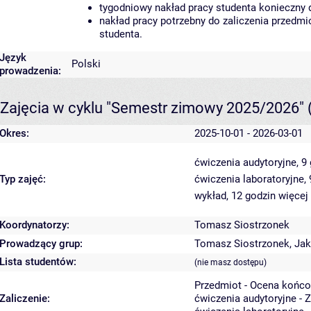
tygodniowy nakład pracy studenta konieczny 
nakład pracy potrzebny do zaliczenia przedm
studenta.
Język
Polski
prowadzenia:
Zajęcia w cyklu "Semestr zimowy 2025/2026"
Okres:
2025-10-01 - 2026-03-01
ćwiczenia audytoryjne, 9
Typ zajęć:
ćwiczenia laboratoryjne,
wykład, 12 godzin
więcej
Koordynatorzy:
Tomasz Siostrzonek
Prowadzący grup:
Tomasz Siostrzonek
,
Jak
Lista studentów:
(nie masz dostępu)
Przedmiot - Ocena końco
Zaliczenie:
ćwiczenia audytoryjne - 