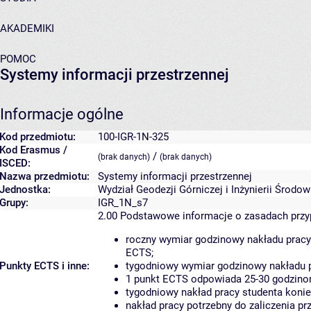
AKADEMIKI
POMOC
Systemy informacji przestrzennej
Informacje ogólne
Kod przedmiotu:
100-IGR-1N-325
Kod Erasmus /
/
(brak danych)
(brak danych)
ISCED:
Nazwa przedmiotu:
Systemy informacji przestrzennej
Jednostka:
Wydział Geodezji Górniczej i Inżynierii Środo
Grupy:
IGR_1N_s7
2.00
Podstawowe informacje o zasadach prz
roczny wymiar godzinowy nakładu pracy
ECTS;
Punkty ECTS i inne:
tygodniowy wymiar godzinowy nakładu p
1 punkt ECTS odpowiada 25-30 godzinom
tygodniowy nakład pracy studenta konie
nakład pracy potrzebny do zaliczenia p