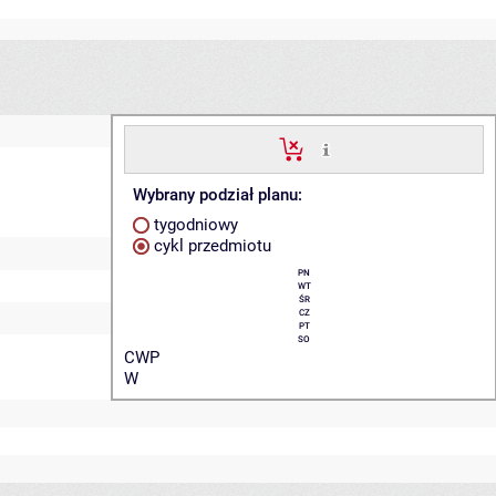
Wybrany podział planu:
tygodniowy
cykl przedmiotu
PN
WT
ŚR
CZ
PT
SO
CWP
W