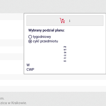
Wybrany podział planu:
tygodniowy
cykl przedmiotu
PN
WT
ŚR
CZ
PT
SO
W
CWP
im.
szica w Krakowie.