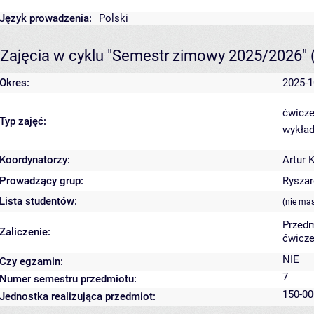
Język prowadzenia:
Polski
Zajęcia w cyklu "Semestr zimowy 2025/2026"
Okres:
2025-1
ćwicze
Typ zajęć:
wykład
Koordynatorzy:
Artur 
Prowadzący grup:
Ryszar
Lista studentów:
(nie ma
Przedm
Zaliczenie:
ćwicze
NIE
Czy egzamin:
7
Numer semestru przedmiotu:
150-00
Jednostka realizująca przedmiot: