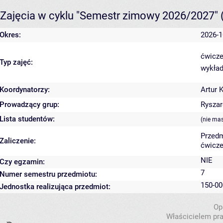
Zajęcia w cyklu "Semestr zimowy 2026/2027"
Okres:
2026-1
ćwicze
Typ zajęć:
wykład
Koordynatorzy:
Artur 
Prowadzący grup:
Ryszar
Lista studentów:
(nie ma
Przedm
Zaliczenie:
ćwicze
NIE
Czy egzamin:
7
Numer semestru przedmiotu:
150-00
Jednostka realizująca przedmiot:
Op
Właścicielem pra