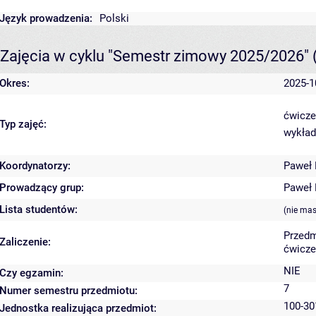
Język prowadzenia:
Polski
Zajęcia w cyklu "Semestr zimowy 2025/2026"
Okres:
2025-1
ćwicze
Typ zajęć:
wykład
Koordynatorzy:
Paweł
Prowadzący grup:
Paweł
Lista studentów:
(nie ma
Przedm
Zaliczenie:
ćwicze
NIE
Czy egzamin:
7
Numer semestru przedmiotu:
100-30
Jednostka realizująca przedmiot: