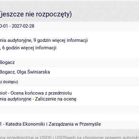
(jeszcze nie rozpoczęty)
0-01 - 2027-02-28
nia audytoryjne, 9 godzin
więcej informacji
, 6 godzin
więcej informacji
 Bogacz
 Bogacz
,
Olga Świniarska
sz dostępu)
iot - Ocena końcowa z przedmiotu
nia audytoryjne - Zaliczenie na ocenę
1 - Katedra Ekonomiki i Zarządzania w Przemyśle
isy przedmiotów w USOS i USOSweb są chronione prawem autorsk