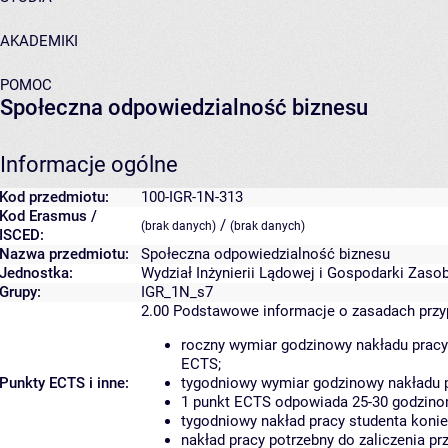
AKADEMIKI
POMOC
Społeczna odpowiedzialność biznesu
Informacje ogólne
Kod przedmiotu:
100-IGR-1N-313
Kod Erasmus /
/
(brak danych)
(brak danych)
ISCED:
Nazwa przedmiotu:
Społeczna odpowiedzialność biznesu
Jednostka:
Wydział Inżynierii Lądowej i Gospodarki Zaso
Grupy:
IGR_1N_s7
2.00
Podstawowe informacje o zasadach prz
roczny wymiar godzinowy nakładu pracy
ECTS;
Punkty ECTS i inne:
tygodniowy wymiar godzinowy nakładu p
1 punkt ECTS odpowiada 25-30 godzinom
tygodniowy nakład pracy studenta konie
nakład pracy potrzebny do zaliczenia p