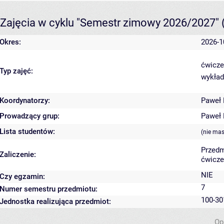
Zajęcia w cyklu "Semestr zimowy 2026/2027"
Okres:
2026-1
ćwicze
Typ zajęć:
wykład
Koordynatorzy:
Paweł
Prowadzący grup:
Paweł
Lista studentów:
(nie ma
Przedm
Zaliczenie:
ćwicze
NIE
Czy egzamin:
7
Numer semestru przedmiotu:
100-30
Jednostka realizująca przedmiot:
Op