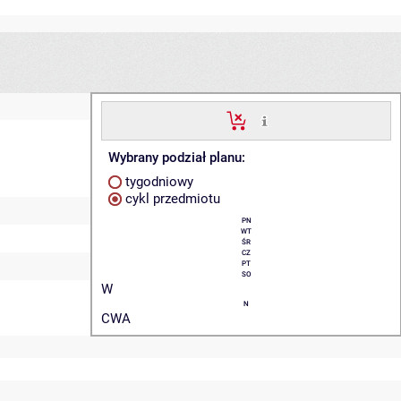
Wybrany podział planu:
tygodniowy
cykl przedmiotu
PN
WT
ŚR
CZ
PT
SO
W
N
CWA