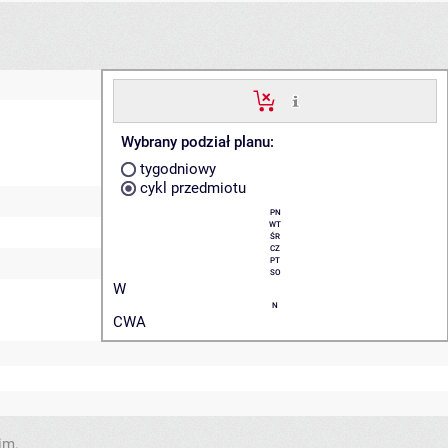
Wybrany podział planu:
tygodniowy
cykl przedmiotu
PN
WT
ŚR
CZ
PT
SO
W
N
CWA
im.